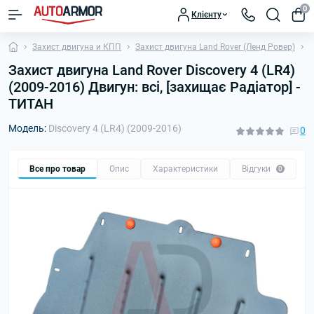
0
Клієнту
Захист двигуна и КПП
Захист двигуна Land Rover (Ленд Ровер)
З
Захист двигуна Land Rover Discovery 4 (LR4)
(2009-2016) Двигун: всі, [захищає Радіатор] -
ТИТАН
Модель:
Discovery 4 (LR4) (2009-2016)
0
Все про товар
Опис
Характеристики
Відгуки
П
0