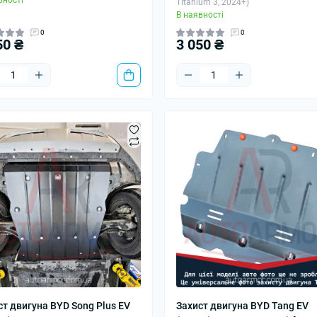
вності
Titanium 3, 2024+)
В наявності
0
0
50 ₴
3 050 ₴
ст двигуна BYD Song Plus EV
Захист двигуна BYD Tang EV