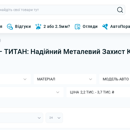
ня
Відгуки
2 або 2.5мм?
Огляди
АвтоПор
)
 — ТИТАН: Надійний Металевий Захист 
МАТЕРІАЛ
МОДЕЛЬ АВТО
ЦІНА
2,2 ТИС.
-
3,7 ТИС.
₴