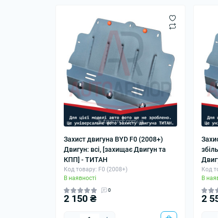
Захист двигуна BYD F0 (2008+)
Захи
Двигун: всі, [захищає Двигун та
збіл
КПП] - ТИТАН
Двиг
Код товару: F0 (2008+)
Код т
В наявності
В ная
0
2 150 ₴
2 5