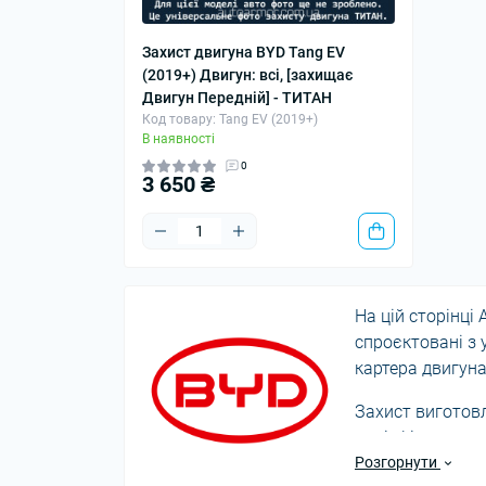
Захист двигуна BYD Tang EV
(2019+) Двигун: всі, [захищає
Двигун Передній] - ТИТАН
Код товару: Tang EV (2019+)
В наявності
0
3 650 ₴
На цій сторінці
спроєктовані з 
картера двигуна
Захист виготов
поліефірною ема
кріпленнями, а
Розгорнути