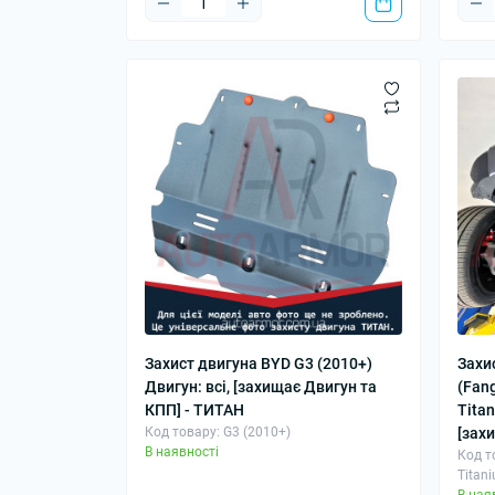
Захист двигуна BYD G3 (2010+)
Захи
Двигун: всі, [захищає Двигун та
(Fang
КПП] - ТИТАН
Titan
Код товару: G3 (2010+)
[зах
В наявності
Код то
Titan