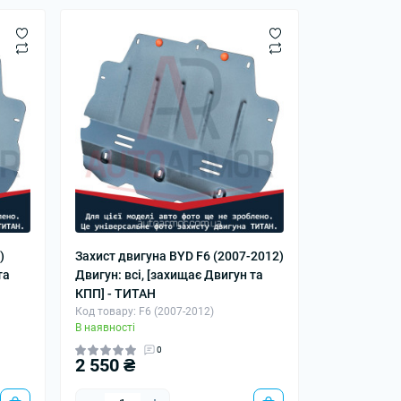
)
Захист двигуна BYD F6 (2007-2012)
та
Двигун: всі, [захищає Двигун та
КПП] - ТИТАН
Код товару: F6 (2007-2012)
В наявності
0
2 550 ₴