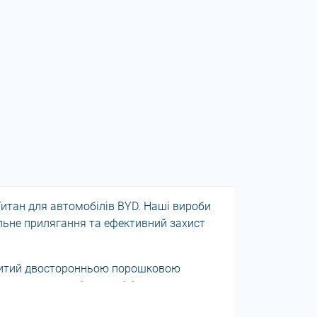
Титан для автомобілів BYD. Наші вироби
альне прилягання та ефективний захист
критий двосторонньою порошковою
остачається з усіма необхідними