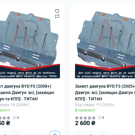
ст двигуна BYD F0 (2008+)
Захист двигуна BYD F3 (2005+
ьшена Двигун: всі, [захищає
Двигун: всі, [захищає Двигун 
ун та КПП] - ТИТАН
КПП] - ТИТАН
овару: F0 (2008+)
Код товару: F3 (2005+)
вності
В наявності
0
0
50 ₴
2 600 ₴