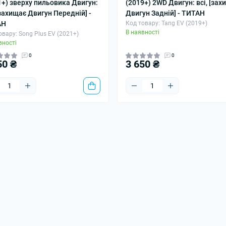
1+) зверху пильовика Двигун:
(2019+) 2WD Двигун: всі, [зах
[захищає Двигун Передній] -
Двигун Задній] - ТИТАН
АН
Код товару: Tang EV (2019+)
В наявності
овару: Song Plus EV (2021+)
вності
0
0
50 ₴
3 650 ₴