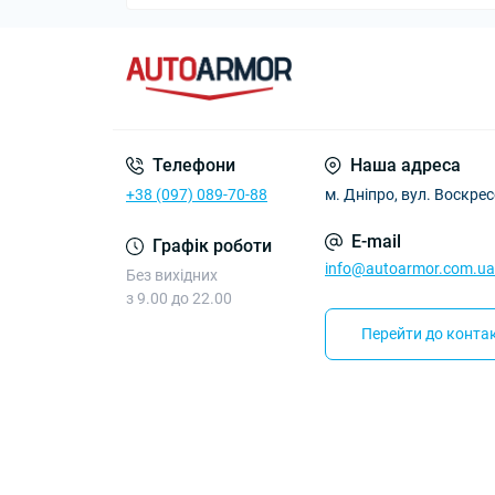
BYD (БІЙДІ):
BYD (БІЙДІ) — п
Компанія відома
преміум-класу. 
світовому ринку
Телефони
Наша адреса
Переваги зах
+38 (097) 089-70-88
м. Дніпро, вул. Воскре
Міцна сталь:
г
Стійкість до
E-mail
Графік роботи
Довговічне п
info@autoarmor.com.ua
Без вихідних
Швидкий мон
з 9.00 до 22.00
Вигідні умови
Перейти до контак
Замовте захист 