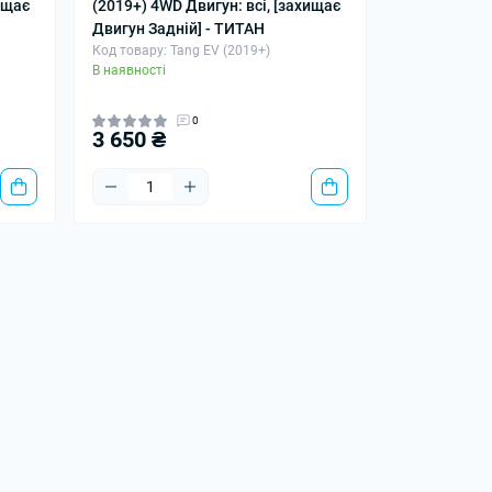
ищає
(2019+) 4WD Двигун: всі, [захищає
Двигун Задній] - ТИТАН
Код товару: Tang EV (2019+)
В наявності
0
3 650 ₴