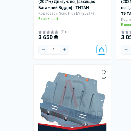
(2021+) Двигун: всі, [захищає
(202
Багажний Відділ] - ТИТАН
всі, 
Код товару: Song Plus EV (2021+)
ТИТ
В наявності
Код т
В ная
0
3 650 ₴
3 0