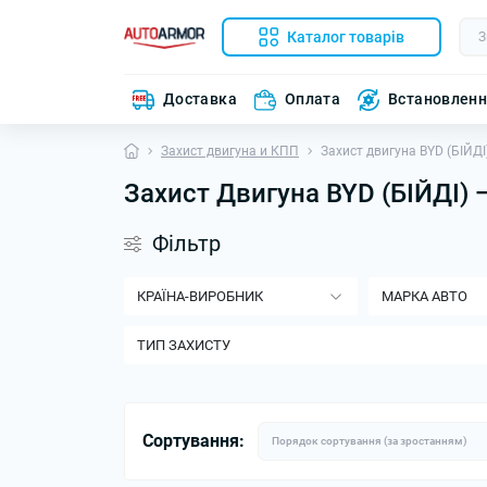
Каталог товарів
Доставка
Оплата
Встановлен
Захист двигуна и КПП
Захист двигуна BYD (БІЙДІ
Захист Двигуна BYD (БІЙДІ)
Фільтр
КРАЇНА-ВИРОБНИК
МАРКА АВТО
ТИП ЗАХИСТУ
Сортування: