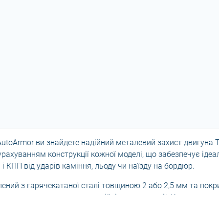
 AutoArmor ви знайдете надійний металевий захист двигуна 
урахуванням конструкції кожної моделі, що забезпечує іде
 і КПП від ударів каміння, льоду чи наїзду на бордюр.
лений з гарячекатаної сталі товщиною 2 або 2,5 мм та по
ллю, що гарантує високу стійкість до корозії. Комплект п
 встановлення можливе у штатні точки автомобіля.