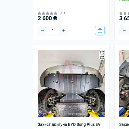
В ная
0
2 600 ₴
3 6
Захист двигуна BYD Song Plus EV
Захи