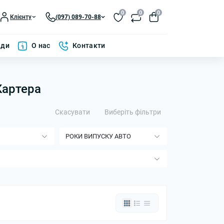
0
0
0
Клієнту
(097) 089-70-88
ади
О нас
Контакти
Картера
Скасувати
Виберіть фільтри
РОКИ ВИПУСКУ АВТО