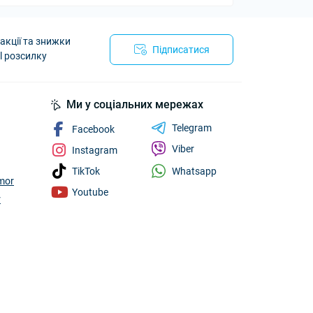
 технологій, заснований у 1995 році.
акції та знижки
Підписатися
данів до електромобілів і гібридів
l розсилку
ранспорту та займає провідні позиції на
utoArmor
Ми у соціальних мережах
Telegram
Facebook
Viber
перешкод.
Instagram
Whatsapp
TikTok
mor
Youtube
r
езпечте своєму авто додатковий захист.