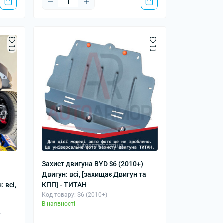
Захист двигуна BYD S6 (2010+)
Двигун: всі, [захищає Двигун та
 всі,
КПП] - ТИТАН
Код товару: S6 (2010+)
В наявності
/