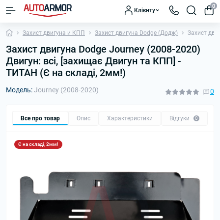
0
Клієнту
Захист двигуна и КПП
Захист двигуна Dodge (Додж)
Захист двиг
Захист двигуна Dodge Journey (2008-2020)
Двигун: всі, [захищає Двигун та КПП] -
ТИТАН (Є на складі, 2мм!)
Модель:
Journey (2008-2020)
0
Все про товар
Опис
Характеристики
Відгуки
П
0
Є на складі, 2мм!