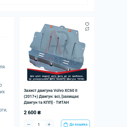
для
o
Захист двигуна Volvo XC60 II
них
(2017+) Двигун: всі, [захищає
Двигун та КПП] - ТИТАН
оги,
2 600 ₴
До кошика