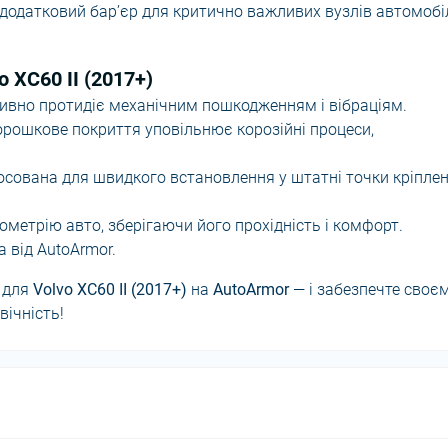
одатковий бар’єр для критично важливих вузлів автомобіл
 XC60 II (2017+)
ивно протидіє механічним пошкодженням і вібраціям.
орошкове покриття уповільнює корозійні процеси,
осована для швидкого встановлення у штатні точки кріпле
ометрію авто, зберігаючи його прохідність і комфорт.
 від AutoArmor.
для
Volvo XC60 II (2017+)
на
AutoArmor
— і забезпечте своє
вічність!