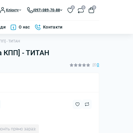
0
0
0
Клієнту
(097) 089-70-88
ади
О нас
Контакти
КПП] - ТИТАН
та КПП] - ТИТАН
0
оніть прямо зараз: