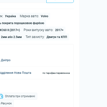
к:
Марка авто:
Україна
Volvo
ь покрита порошковою фарбою
Роки випуску авто:
XC60 II (2017+)
2017+
Тип захисту:
2мм або 2.5мм
Двигун та КПП
.Дніпро
відділення Нова Пошта
по тарифам перевізника
Оплата при отриманні
 Рахунок