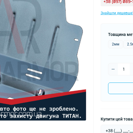
+38 (097) 089
Знайшли дешевше
Товщина ме
2мм
2.
Купити цей товар