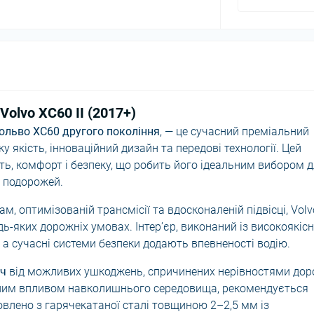
Volvo XC60 II (2017+)
ольво XC60 другого покоління
, — це сучасний преміальний
 якість, інноваційний дизайн та передові технології. Цей
ть, комфорт і безпеку, що робить його ідеальним вибором 
х подорожей.
, оптимізованій трансмісії та вдосконаленій підвісці, Volv
удь-яких дорожніх умовах. Інтер’єр, виконаний із високоякіс
 а сучасні системи безпеки додають впевненості водію.
ач
від можливих ушкоджень, спричинених нерівностями дор
ним впливом навколишнього середовища, рекомендується
овлено з гарячекатаної сталі товщиною 2–2,5 мм із