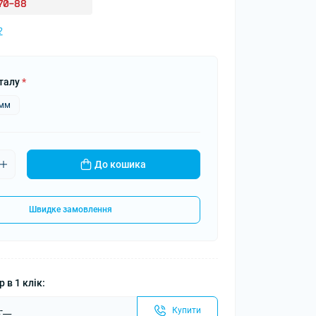
-70-88
?
талу
*
5мм
До кошика
Швидке замовлення
 в 1 клік:
Купити