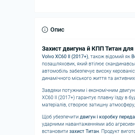
Опис
Захист двигуна й КПП Титан для 
Volvo XC60 II (2017+)
, також відомий як
В
позашляховик, який втілює скандинавську
автомобіль забезпечує високу керованіс
динамічного міського життя та активни
Завдяки потужним і економічним двигунам
XC60 II (2017+) гарантує плавну їзду в б
матеріалів, створює затишну атмосферу,
Щоб убезпечити
двигун і коробку перед
ударними навантаженнями або агресив
встановити
захист Титан
. Продукт вигот