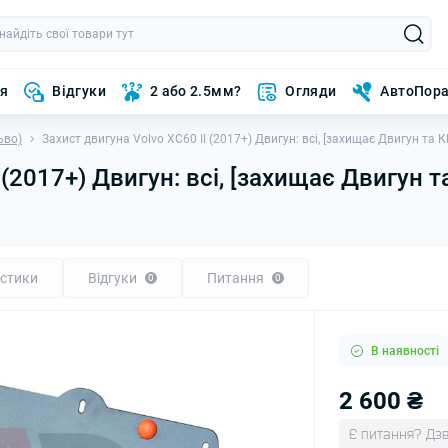
ня
Відгуки
2 або 2.5мм?
Огляди
АвтоПор
ьво)
Захист двигуна Volvo XC60 II (2017+) Двигун: всі, [захищає Двигун та 
 (2017+) Двигун: всі, [захищає Двигун 
стики
Відгуки
Питання
0
0
В наявності
2 600 ₴
Є питання? Дзв