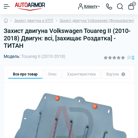
0
Клієнту
Захист двигуна и КПП
Захист двигуна Volkswagen (Фольксваген)
Захист двигуна Volkswagen Touareg II (2010-
2018) Двигун: всі, [захищає Роздатка] -
ТИТАН
Модель:
Touareg II (2010-2018)
0
Все про товар
Опис
Характеристики
Відгуки
П
0