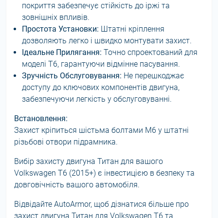
покриття забезпечує стійкість до іржі та
зовнішніх впливів.
Простота Установки:
Штатні кріплення
дозволяють легко і швидко монтувати захист.
Ідеальне Прилягання:
Точно спроектований для
моделі T6, гарантуючи відмінне пасування.
Зручність Обслуговування:
Не перешкоджає
доступу до ключових компонентів двигуна,
забезпечуючи легкість у обслуговуванні.
Встановлення:
Захист кріпиться шістьма болтами М6 у штатні
різьбові отвори підрамника.
Вибір захисту двигуна Титан для вашого
Volkswagen T6 (2015+) є інвестицією в безпеку та
довговічність вашого автомобіля.
Відвідайте AutoArmor, щоб дізнатися більше про
захист двигуна Титан для Volkswagen T6 та