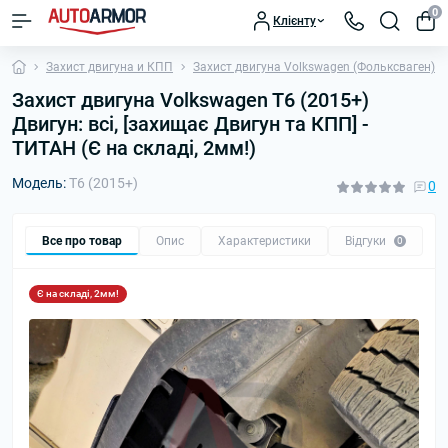
0
Клієнту
Захист двигуна и КПП
Захист двигуна Volkswagen (Фольксваген)
Захист двигуна Volkswagen T6 (2015+)
Двигун: всі, [захищає Двигун та КПП] -
ТИТАН (Є на складі, 2мм!)
Модель:
T6 (2015+)
0
Все про товар
Опис
Характеристики
Відгуки
П
0
Є на складі, 2мм!