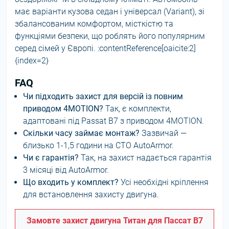
має варіанти кузова седан і універсал (Variant), зі
збалансованим комфортом, місткістю та
функціями безпеки, що роблять його популярним
серед сімей у Європі. :contentReference[oaicite:2]
{index=2}
FAQ
Чи підходить захист для версій із повним
приводом 4MOTION?
Так, є комплекти,
адаптовані під Passat B7 з приводом 4MOTION.
Скільки часу займає монтаж?
Зазвичай —
близько 1-1,5 години на СТО AutoArmor.
Чи є гарантія?
Так, на захист надається гарантія
3 місяці від AutoArmor.
Що входить у комплект?
Усі необхідні кріплення
для встановлення захисту двигуна.
Замовте захист двигуна Титан для Пассат В7