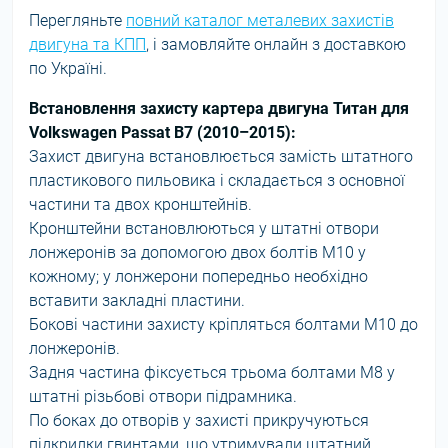
Перегляньте
повний каталог металевих захистів
двигуна та КПП
, і замовляйте онлайн з доставкою
по Україні.
Встановлення захисту картера двигуна Титан для
Volkswagen Passat B7 (2010–2015):
Захист двигуна встановлюється замість штатного
пластикового пильовика і складається з основної
частини та двох кронштейнів.
Кронштейни встановлюються у штатні отвори
лонжеронів за допомогою двох болтів М10 у
кожному; у лонжерони попередньо необхідно
вставити закладні пластини.
Бокові частини захисту кріпляться болтами М10 до
лонжеронів.
Задня частина фіксується трьома болтами М8 у
штатні різьбові отвори підрамника.
По боках до отворів у захисті прикручуються
підкрилки гвинтами, що утримували штатний