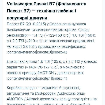
Volkswagen Passat B7 (Фольксваген
Пассат В7) — технічна глибина і
популярні двигуни
Пассат В7 (2010-2015) у Європі оснащувався
бензиновими та дизельними моторами. Серед
бензинових — 1.4 TSI (~122-160 к. с.), 1.8 TSI (160 к.
с.), 2.0 TSI (~210 к. с.), а також високо продуктивні
V6-версії 3.6 FSI у преміальних модифікаціях.
:contentReference[oaicite:0]{index=0}
Дизелі включали 1.6 TDI (105 к. с.), 2.0 TDI у кількох
варіантах (≈140-170-177 к. с.), з можливістю
повного приводу 4MOTION у деяких версіях.
:contentReference[oaicite:1]{index=1}
Коробки передач — механічні 6-ступеневі,
автоматичні та DSG-роботи. Audi-схожі опції
4MOTION / Alltrack дозволяли кращу прохідність на
бездоріжжі чи в складному кліматі. Автомобіль