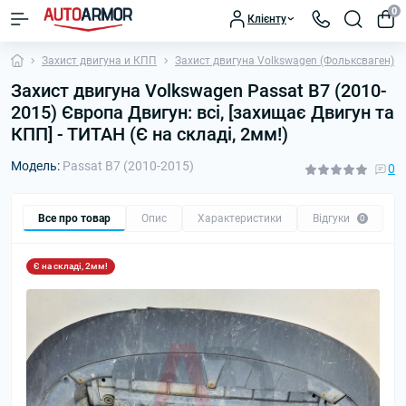
0
Клієнту
Захист двигуна и КПП
Захист двигуна Volkswagen (Фольксваген)
Захист двигуна Volkswagen Passat B7 (2010-
2015) Європа Двигун: всі, [захищає Двигун та
КПП] - ТИТАН (Є на складі, 2мм!)
Модель:
Passat B7 (2010-2015)
0
Все про товар
Опис
Характеристики
Відгуки
П
0
Є на складі, 2мм!