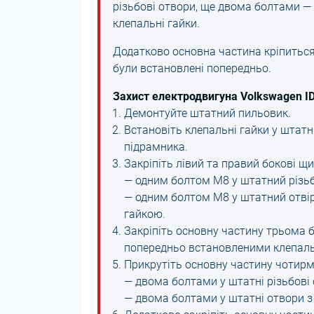
різьбові отвори, ще двома болтами —
клепальні гайки.
Додатково основна частина кріпиться
були встановлені попередньо.
Захист електродвигуна Volkswagen ID
Демонтуйте штатний пильовик.
Встановіть клепальні гайки у штатні
підрамника.
Закріпіть лівий та правий бокові щи
— одним болтом М8 у штатний різьб
— одним болтом М8 у штатний отві
гайкою.
Закріпіть основну частину трьома 
попередньо встановленими клепал
Прикрутіть основну частину чотир
— двома болтами у штатні різьбові 
— двома болтами у штатні отвори 