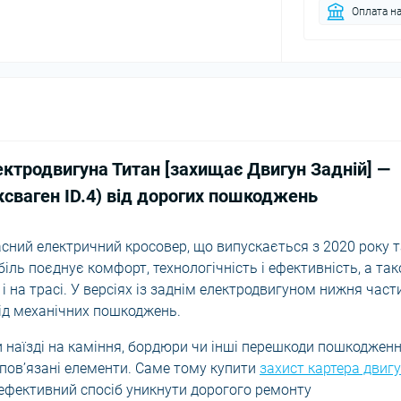
Оплата на
ктродвигуна Титан [захищає Двигун Задній] —
сваген ID.4) від
дорогих пошкоджень
часний електричний кросовер, що випускається з 2020 року 
ль поєднує комфорт, технологічність і ефективність, а та
 і на трасі. У версіях із заднім електродвигуном нижня част
ід механічних пошкоджень.
и наїзді на каміння, бордюри чи інші перешкоди пошкоджен
пов’язані елементи. Саме тому купити
захист картера двиг
 ефективний спосіб уникнути дорогого ремонту