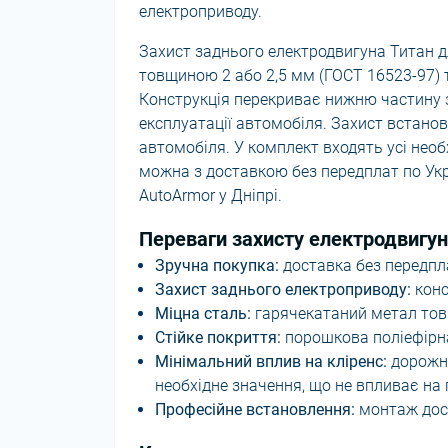
електроприводу.
Захист заднього електродвигуна Титан дл
товщиною 2 або 2,5 мм (ГОСТ 16523-97) 
Конструкція перекриває нижню частину з
експлуатації автомобіля. Захист встанов
автомобіля. У комплект входять усі необ
можна з доставкою без передплат по Укр
AutoArmor у Дніпрі.
Переваги захисту електродвигуна
Зручна покупка:
доставка без передпл
Захист заднього електроприводу:
конс
Міцна сталь:
гарячекатаний метал тов
Стійке покриття:
порошкова поліефірна
Мінімальний вплив на кліренс:
дорожні
необхідне значення, що не впливає на п
Професійне встановлення:
монтаж дост