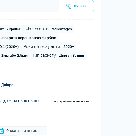
Купити
к:
Марка авто:
Україна
Volkswagen
ь покрита порошковою фарбою
Роки випуску авто:
ID.4 (2020+)
2020+
Тип захисту:
2мм або 2.5мм
Двигун Задній
.Дніпро
відділення Нова Пошта
по тарифам перевізника
Оплата при отриманні