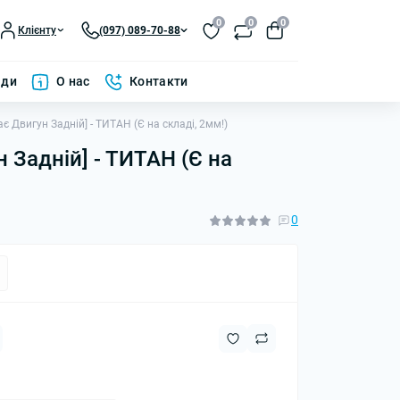
0
0
0
Клієнту
(097) 089-70-88
ади
О нас
Контакти
ає Двигун Задній] - ТИТАН (Є на складі, 2мм!)
н Задній] - ТИТАН (Є на
0