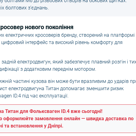
ну болтами М6 до різьбових отворів на бокових щитках.
іх болтових з’єднань.
кросовер нового покоління
ших електричних кросоверів бренду, створений на платформі
 цифровий інтерфейс та високий рівень комфорту для
 задній електродвигун, який забезпечує плавний розгін і ти
дифікації з додатковим переднім мотором.
жній частині кузова він може бути вразливим до ударів пр
хист електродвигуна Титан допомагає зменшити ризик
gen ID.4 під час експлуатації.
а Титан для Фольксваген ID.4 вже сьогодні!
бо оформлюйте замовлення онлайн — швидка доставка по
ні та встановлення у Дніпрі.