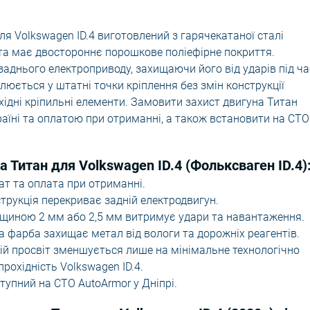
я Volkswagen ID.4 виготовлений з гарячекатаної сталі
та має двостороннє порошкове поліефірне покриття.
аднього електроприводу, захищаючи його від ударів під ча
люється у штатні точки кріплення без змін конструкції
хідні кріпильні елементи. Замовити захист двигуна Титан
аїні та оплатою при отриманні, а також встановити на СТО
 Титан для Volkswagen ID.4 (Фольксваген ID.4)
ат та оплата при отриманні.
трукція перекриває задній електродвигун.
щиною 2 мм або 2,5 мм витримує удари та навантаження.
 фарба захищає метал від вологи та дорожніх реагентів.
й просвіт зменшується лише на мінімальне технологічно
рохідність Volkswagen ID.4.
упний на СТО AutoArmor у Дніпрі.