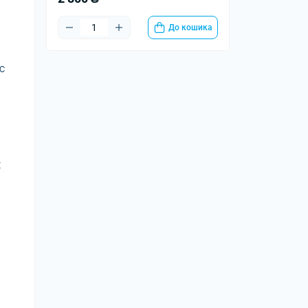
До кошика
с
: