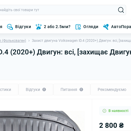
ня
Відгуки
2 або 2.5мм?
Огляди
АвтоПор
n (Фольксваген)
Захист двигуна Volkswagen ID.4 (2020+) Двигун: всі, [захищ
.4 (2020+) Двигун: всі, [захищає Двигу
стики
Відгуки
Питання
Рекомендуємо
0
0
В наявності
2 800 ₴