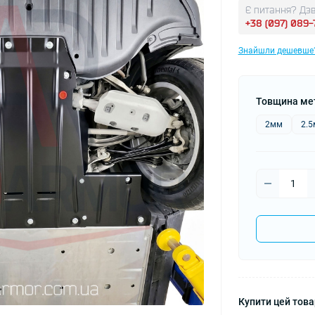
Є питання? Дзв
+38 (097) 089
Знайшли дешевше
Товщина ме
2мм
2.
Купити цей товар