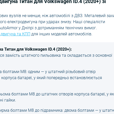
вигуна Титан для Volkswagen ID.4 (2020+) зі
вих вузлів не менше, ніж автомобілі з ДВЗ. Металевий зах
о електродвигуна при ударах знизу. Наші спеціалісти
toArmor у Дніпрі з дотриманням технічних вимог.
 двигуна та КПП
для інших моделей автомобілів.
а Титан для Volkswagen ID.4 (2020+):
я замість штатного пильовика та складається з основної
 болтами М8: одним — у штатний різьбовий отвір
р корпуса батареї, у який попередньо встановлюється
ьома болтами М8 до штатних отворів корпуса батареї, у як
і гайки.
тирма болтами М8 до підрамника: двома болтами — у штатн