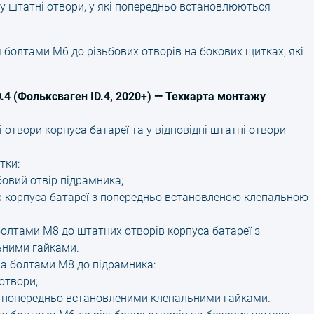
 у штатні отвори, у які попередньо встановлюються
 болтами М6 до різьбових отворів на бокових щитках, які
.4 (Фольксваген ID.4, 2020+) — Техкарта монтажу
 отвори корпуса батареї та у відповідні штатні отвори
тки:
овий отвір підрамника;
р корпуса батареї з попередньо встановленою клепальною
болтами М8 до штатних отворів корпуса батареї з
ьними гайками.
ма болтами М8 до підрамника:
отвори;
з попередньо встановленими клепальними гайками.