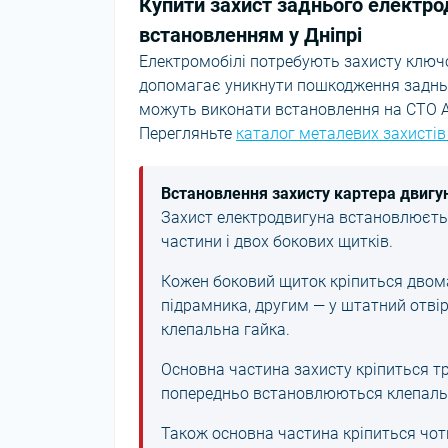
Купити захист заднього електрод
встановленням у Дніпрі
Електромобілі потребують захисту ключо
допомагає уникнути пошкодження задньог
можуть виконати встановлення на СТО Au
Перегляньте
каталог металевих захистів
Встановлення захисту картера двигун
Захист електродвигуна встановлюєтьс
частини і двох бокових щитків.
Кожен боковий щиток кріпиться двома
підрамника, другим — у штатний отві
клепальна гайка.
Основна частина захисту кріпиться тр
попередньо встановлюються клепальн
Також основна частина кріпиться чо