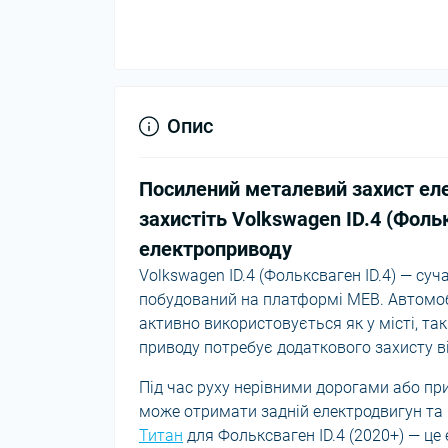
Опис
Посилений металевий захист еле
захистіть Volkswagen ID.4 (Фольк
електроприводу
Volkswagen ID.4 (Фольксваген ID.4) — су
побудований на платформі MEB. Автомобі
активно використовується як у місті, так
приводу потребує додаткового захисту в
Під час руху нерівними дорогами або пр
може отримати задній електродвигун та 
Титан
для Фольксваген ID.4 (2020+) — це