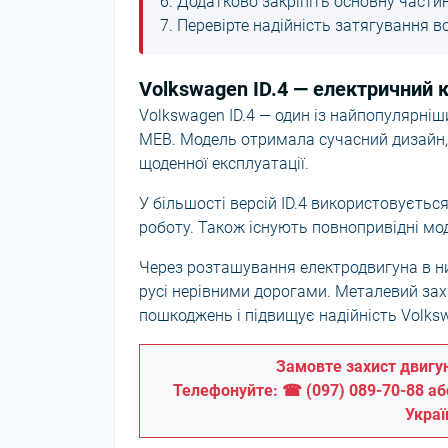
Додатково закріпіть основну части
Перевірте надійність затягування вс
Volkswagen ID.4 — електричний 
Volkswagen ID.4 — один із найпопулярні
MEB. Модель отримала сучасний дизайн,
щоденної експлуатації.
У більшості версій ID.4 використовується
роботу. Також існують повнопривідні мо
Через розташування електродвигуна в ни
русі нерівними дорогами. Металевий за
пошкоджень і підвищує надійність Volkswa
Замовте захист двигун
Телефонуйте: ☎ (097) 089-70-88 а
Украї