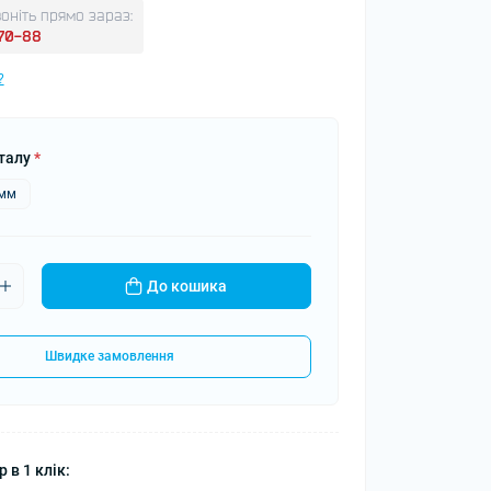
оніть прямо зараз:
-70-88
?
талу
*
5мм
До кошика
Швидке замовлення
 в 1 клік: