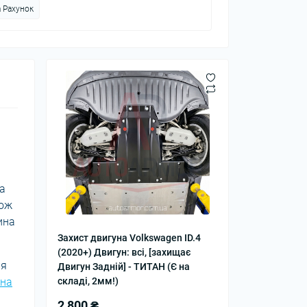
 Рахунок
та
кож
ина
Захист двигуна Volkswagen ID.4
(2020+) Двигун: всі, [захищає
ня
Двигун Задній] - ТИТАН (Є на
уна
складі, 2мм!)
2 800 ₴