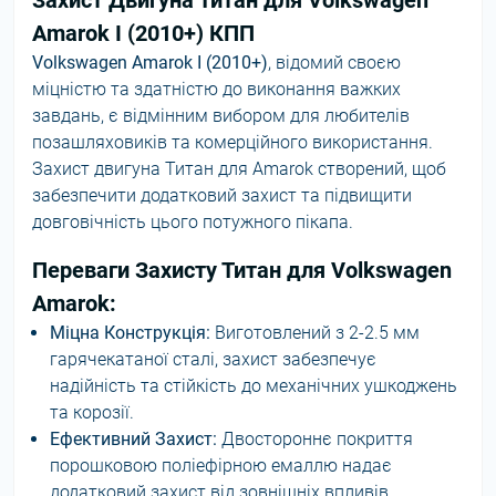
Захист Двигуна Титан для Volkswagen
Amarok I (2010+) КПП
Volkswagen Amarok I (2010+)
, відомий своєю
міцністю та здатністю до виконання важких
завдань, є відмінним вибором для любителів
позашляховиків та комерційного використання.
Захист двигуна Титан для Amarok створений, щоб
забезпечити додатковий захист та підвищити
довговічність цього потужного пікапа.
Переваги Захисту Титан для Volkswagen
Amarok:
Міцна Конструкція:
Виготовлений з 2-2.5 мм
гарячекатаної сталі, захист забезпечує
надійність та стійкість до механічних ушкоджень
та корозії.
Ефективний Захист:
Двостороннє покриття
порошковою поліефірною емаллю надає
додатковий захист від зовнішніх впливів.