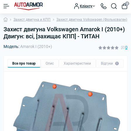
0
Клієнту
Захист двигуна и КПП
Захист двигуна Volkswagen (Фольксваген)
Захист двигуна Volkswagen Amarok I (2010+)
Двигун: всі, [захищає КПП] - ТИТАН
Модель:
Amarok I (2010+)
0
Все про товар
Опис
Характеристики
Відгуки
П
0