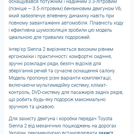
оснащувався потужним і надійним 3.3-літровим
(пізніше — 3.5-літровим) бензиновим двигуном V6,
який забезпечує впевнену динаміку навіть при
повному завантаженні автомобіля. Плавність ходу
і ефективна шумоізоляція зробили цю модель
ідеальною для тривалих подорожей.
Інтер'єр Sienna 2 вирізняється високим рівнем
ергономіки і практичності: комфортні сидіння,
зручні розкладні ряди, безліч відсіків для
зберігання речей та сучасне оснащення салону.
Модель пропонує різні варіанти комплектації,
включаючи мультимедійну систему, клімат-
контроль, DVD-систему для пасажирів задніх рядів,
що робить будь-яку подорож максимально
зручною та цікавою.
Для захисту двигуна і коробки передач Toyota
Sienna 2 від механічних пошкоджень на дорогах
України, рекомендуємо встановлювати
захист