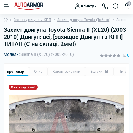
0
Клієнту
Захист двигуна и КПП
Захист двигуна Toyota (Тойота)
Захист дв
Захист двигуна Toyota Sienna II (XL20) (2003-
2010) Двигун: всі, [захищає Двигун та КПП] -
ТИТАН (Є на складі, 2мм!)
Модель:
Sienna II (XL20) (2003-2010)
0
Все про товар
Опис
Характеристики
Відгуки
Питанн
0
Є на складі, 2мм!