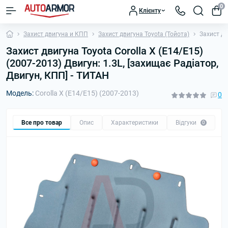
0
Клієнту
Захист двигуна и КПП
Захист двигуна Toyota (Тойота)
Захист дв
Захист двигуна Toyota Corolla X (E14/E15)
(2007-2013) Двигун: 1.3L, [захищає Радіатор,
Двигун, КПП] - ТИТАН
Модель:
Corolla X (E14/E15) (2007-2013)
0
Все про товар
Опис
Характеристики
Відгуки
П
0