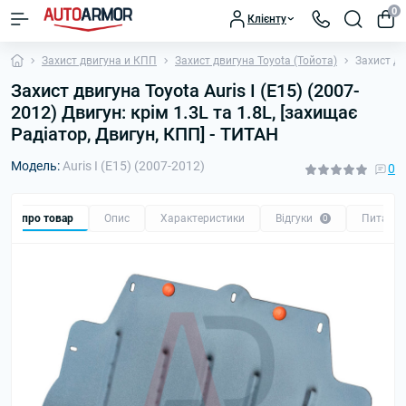
0
Клієнту
Захист двигуна и КПП
Захист двигуна Toyota (Тойота)
Захист дв
Захист двигуна Toyota Auris I (E15) (2007-
2012) Двигун: крім 1.3L та 1.8L, [захищає
Радіатор, Двигун, КПП] - ТИТАН
Модель:
Auris I (E15) (2007-2012)
0
Все про товар
Опис
Характеристики
Відгуки
Питанн
0