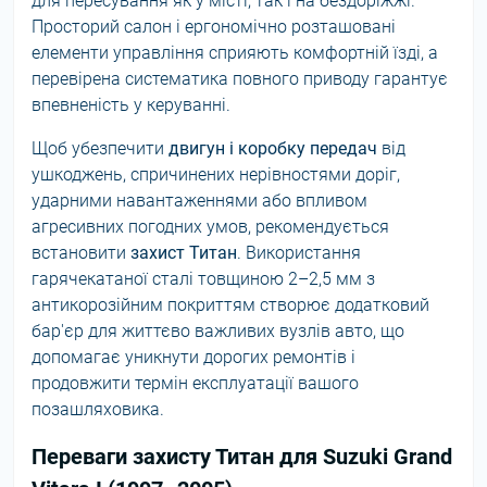
для пересування як у місті, так і на бездоріжжі.
Просторий салон і ергономічно розташовані
елементи управління сприяють комфортній їзді, а
перевірена систематика повного приводу гарантує
впевненість у керуванні.
Щоб убезпечити
двигун і коробку передач
від
ушкоджень, спричинених нерівностями доріг,
ударними навантаженнями або впливом
агресивних погодних умов, рекомендується
встановити
захист Титан
. Використання
гарячекатаної сталі товщиною 2–2,5 мм з
антикорозійним покриттям створює додатковий
бар'єр для життєво важливих вузлів авто, що
допомагає уникнути дорогих ремонтів і
продовжити термін експлуатації вашого
позашляховика.
Переваги захисту Титан для Suzuki Grand