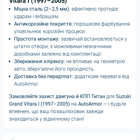
Vitara I (1997–2005)
Міцна сталь (2–2,5 мм):
ефективно протидіє
ударам і вібраціям.
Антикорозійне покриття:
порошкове фарбування
уповільнює корозійні процеси.
Простота монтажу:
зазвичай встановлюється у
штатні отвори, з можливими незначними
доробками залежно від комплектації.
Збереження кліренсу:
не впливає на геометрію
авто, зберігаючи його прохідність.
Доставка без передплат:
додаткове перевага від
AutoArmor.
Замовляйте захист двигуна й КПП Титан
для
Suzuki
Grand Vitara I (1997–2005)
на
AutoArmor
— і будьте
впевнені, що ваш позашляховик завжди
знаходиться у відмінному стані!