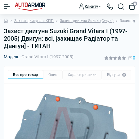
0
Клієнту
Захист двигуна и КПП
Захист двигуна Suzuki (Сузукі)
Захист дви
Захист двигуна Suzuki Grand Vitara I (1997-
2005) Двигун: всі, [захищає Радіатор та
Двигун] - ТИТАН
Модель:
Grand Vitara I (1997-2005)
0
Все про товар
Опис
Характеристики
Відгуки
П
0