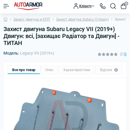
0
Клієнту
Захист двигуна и КПП
Захист двигуна Subaru (Субару)
Захист дв
Захист двигуна Subaru Legacy VII (2019+)
Двигун: всі, [захищає Радіатор та Двигун] -
ТИТАН
Модель:
Legacy VII (2019+)
0
Все про товар
Опис
Характеристики
Відгуки
П
0