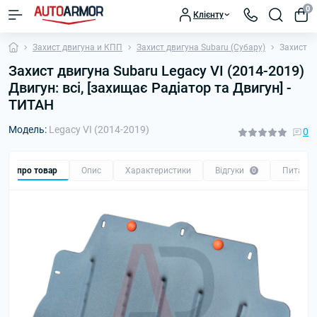
0
Клієнту
Захист двигуна и КПП
Захист двигуна Subaru (Субару)
Захист дв
Захист двигуна Subaru Legacy VI (2014-2019)
Двигун: всі, [захищає Радіатор та Двигун] -
ТИТАН
Модель:
Legacy VI (2014-2019)
0
Все про товар
Опис
Характеристики
Відгуки
Питанн
0