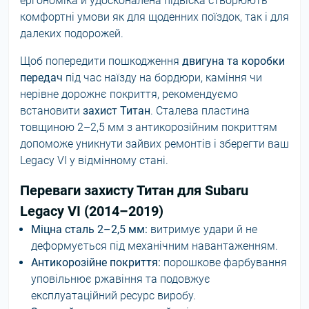
ергономіка й удосконалена підвіска створюють
комфортні умови як для щоденних поїздок, так і для
далеких подорожей.
Щоб попередити пошкодження
двигуна та коробки
передач
під час наїзду на бордюри, каміння чи
нерівне дорожнє покриття, рекомендуємо
встановити
захист Титан
. Сталева пластина
товщиною 2–2,5 мм з антикорозійним покриттям
допоможе уникнути зайвих ремонтів і зберегти ваш
Legacy VI у відмінному стані.
Переваги захисту Титан для Subaru
Legacy VI (2014–2019)
Міцна сталь 2–2,5 мм:
витримує удари й не
деформується під механічним навантаженням.
Антикорозійне покриття:
порошкове фарбування
уповільнює ржавіння та подовжує
експлуатаційний ресурс виробу.