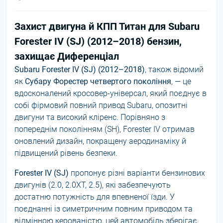
Захист двигуна й КПП Титан для Subaru
Forester IV (SJ) (2012–2018) бензин,
захищає Диференціал
Subaru Forester IV (SJ) (2012–2018)
, також відомий
як
Субару Форестер четвертого покоління
, — це
вдосконалений кросовер-універсал, який поєднує в
собі фірмовий повний привод Subaru, опозитні
двигуни та високий кліренс. Порівняно з
попереднім поколінням (SH), Forester IV отримав
оновлений дизайн, покращену аеродинаміку й
підвищений рівень безпеки.
Forester IV (SJ)
пропонує різні варіанти бензинових
двигунів (2.0, 2.0XT, 2.5), які забезпечують
достатню потужність для впевненої їзди. У
поєднанні із симетричним повним приводом та
відмінною керованістю, цей автомобіль зберігає