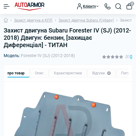
0
Клієнту
Захист двигуна и КПП
Захист двигуна Subaru (Субару)
Захист дв
Захист двигуна Subaru Forester IV (SJ) (2012-
2018) Двигун: бензин, [захищає
Диференціал] - ТИТАН
Модель:
Forester IV (SJ) (2012-2018)
0
Все про товар
Опис
Характеристики
Відгуки
Питанн
0