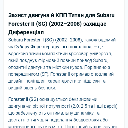
Захист двигуна й КПП Титан для Subaru
Forester II (SG) (2002–2008) захищає
Диференціал
Subaru Forester II (SG) (2002–2008)
, також відомий
як
Субару Форестер другого покоління
, — це
вдосконалений компактний кросовер-універсал,
який поєднує фірмовий повний привод Subaru,
опозитні двигуни та місткий кузов. Порівняно з
попередником (SF), Forester II отримав оновлений
дизайн, поліпшені характеристики підвіски та
вищий рівень безпеки.
Forester II (SG)
оснащується бензиновими
двигунами різної потужності (2.0, 2.5 та інші версії),
що забезпечують оптимальну динаміку та
достатню тягу для подолання бездоріжжя або
маневрового руху в місті. Просторий салон, зручні