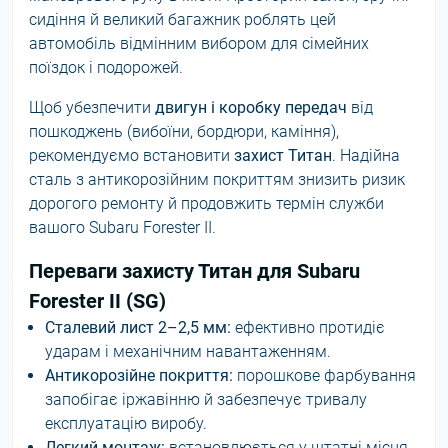
сидіння й великий багажник роблять цей
автомобіль відмінним вибором для сімейних
поїздок і подорожей.
Щоб убезпечити
двигун і коробку передач
від
пошкоджень (вибоїни, бордюри, каміння),
рекомендуємо встановити
захист Титан
. Надійна
сталь з антикорозійним покриттям знизить ризик
дорогого ремонту й продовжить термін служби
вашого Subaru Forester II.
Переваги захисту Титан для Subaru
Forester II (SG)
Сталевий лист 2–2,5 мм:
ефективно протидіє
ударам і механічним навантаженням.
Антикорозійне покриття:
порошкове фарбування
запобігає іржавінню й забезпечує тривалу
експлуатацію виробу.
Легкий монтаж:
встановлюється у штатні місця