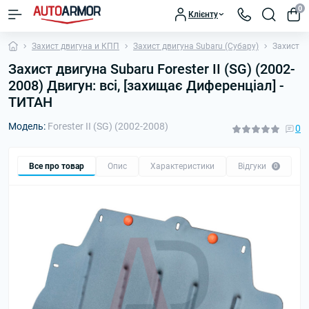
0
Клієнту
Захист двигуна и КПП
Захист двигуна Subaru (Субару)
Захист дв
Захист двигуна Subaru Forester II (SG) (2002-
2008) Двигун: всі, [захищає Диференціал] -
ТИТАН
Модель:
Forester II (SG) (2002-2008)
0
Все про товар
Опис
Характеристики
Відгуки
П
0