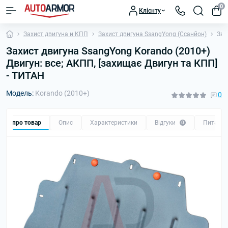
0
Клієнту
Захист двигуна и КПП
Захист двигуна SsangYong (Ссанйон)
Зах
Захист двигуна SsangYong Korando (2010+)
Двигун: все; АКПП, [захищає Двигун та КПП]
- ТИТАН
Модель:
Korando (2010+)
0
Все про товар
Опис
Характеристики
Відгуки
Питанн
0