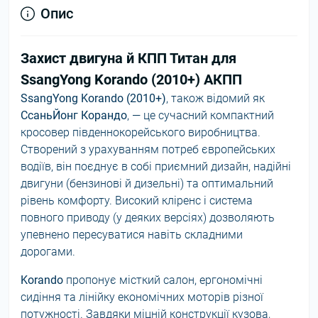
Опис
Захист двигуна й КПП Титан для
SsangYong Korando (2010+) АКПП
SsangYong Korando (2010+)
, також відомий як
СсаньЙонг Корандо
, — це сучасний компактний
кросовер південнокорейського виробництва.
Створений з урахуванням потреб європейських
водіїв, він поєднує в собі приємний дизайн, надійні
двигуни (бензинові й дизельні) та оптимальний
рівень комфорту. Високий кліренс і система
повного приводу (у деяких версіях) дозволяють
упевнено пересуватися навіть складними
дорогами.
Korando
пропонує місткий салон, ергономічні
сидіння та лінійку економічних моторів різної
потужності. Завдяки міцній конструкції кузова,