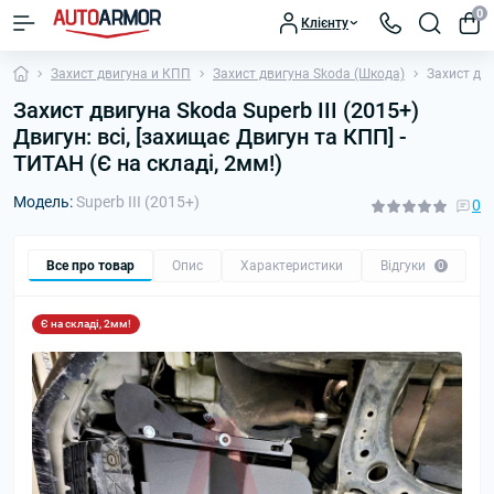
0
Клієнту
Захист двигуна и КПП
Захист двигуна Skoda (Шкода)
Захист дви
Захист двигуна Skoda Superb III (2015+)
Двигун: всі, [захищає Двигун та КПП] -
ТИТАН (Є на складі, 2мм!)
Модель:
Superb III (2015+)
0
Все про товар
Опис
Характеристики
Відгуки
П
0
Є на складі, 2мм!