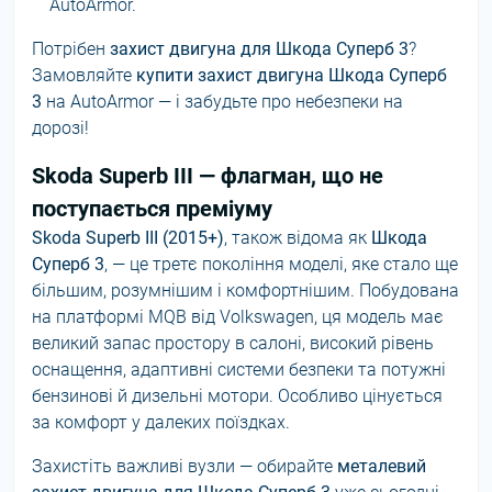
AutoArmor.
Потрібен
захист двигуна для Шкода Суперб 3
?
Замовляйте
купити захист двигуна Шкода Суперб
3
на AutoArmor — і забудьте про небезпеки на
дорозі!
Skoda Superb III — флагман, що не
поступається преміуму
Skoda Superb III (2015+)
, також відома як
Шкода
Суперб 3
, — це третє покоління моделі, яке стало ще
більшим, розумнішим і комфортнішим. Побудована
на платформі MQB від Volkswagen, ця модель має
великий запас простору в салоні, високий рівень
оснащення, адаптивні системи безпеки та потужні
бензинові й дизельні мотори. Особливо цінується
за комфорт у далеких поїздках.
Захистіть важливі вузли — обирайте
металевий