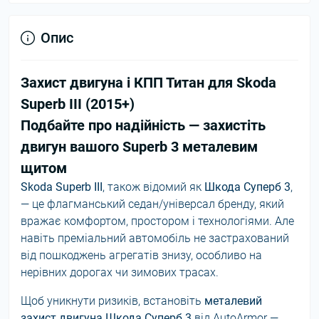
Опис
Захист двигуна і КПП Титан для Skoda
Superb III (2015+)
Подбайте про надійність — захистіть
двигун вашого Superb 3 металевим
щитом
Skoda Superb III
, також відомий як
Шкода Суперб 3
,
— це флагманський седан/універсал бренду, який
вражає комфортом, простором і технологіями. Але
навіть преміальний автомобіль не застрахований
від пошкоджень агрегатів знизу, особливо на
нерівних дорогах чи зимових трасах.
Щоб уникнути ризиків, встановіть
металевий
захист двигуна Шкода Суперб 3
від AutoArmor —