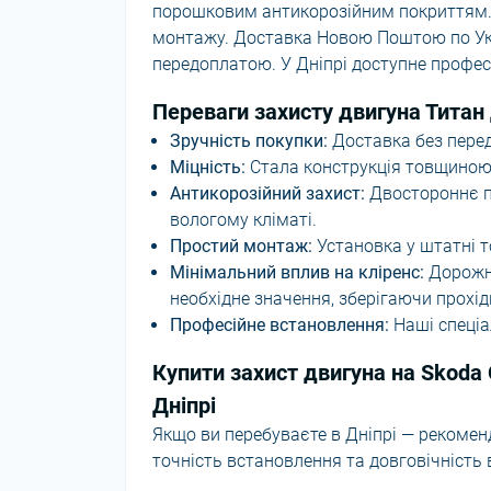
порошковим антикорозійним покриттям. У
монтажу. Доставка Новою Поштою по Укр
передоплатою. У Дніпрі доступне профес
Переваги захисту двигуна Титан 
Зручність покупки:
Доставка без перед
Міцність:
Стала конструкція товщиною 2
Антикорозійний захист:
Двостороннє по
вологому кліматі.
Простий монтаж:
Установка у штатні то
Мінімальний вплив на кліренс:
Дорожні
необхідне значення, зберігаючи прохідн
Професійне встановлення:
Наші спеціа
Купити захист двигуна на Skoda 
Дніпрі
Якщо ви перебуваєте в Дніпрі — рекоме
точність встановлення та довговічність 