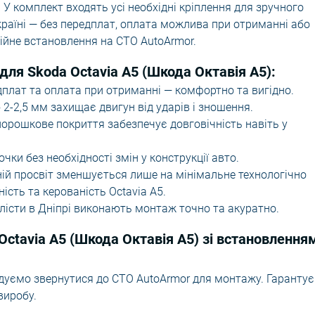
 комплект входять усі необхідні кріплення для зручного
аїні — без передплат, оплата можлива при отриманні або
ійне встановлення на СТО AutoArmor.
для Skoda Octavia A5 (Шкода Октавія A5):
плат та оплата при отриманні — комфортно та вигідно.
-2,5 мм захищає двигун від ударів і зношення.
рошкове покриття забезпечує довговічність навіть у
чки без необхідності змін у конструкції авто.
й просвіт зменшується лише на мінімальне технологічно
ість та керованість Octavia A5.
лісти в Дніпрі виконають монтаж точно та акуратно.
Octavia A5 (Шкода Октавія A5) зі встановлення
ндуємо звернутися до СТО AutoArmor для монтажу. Гаранту
виробу.