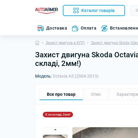
Каталог товарів
Доставка
Оплата
Встановлен
Захист двигуна и КПП
Захист двигуна Skoda (Шк
Захист двигуна Skoda Octavia
складі, 2мм!)
Модель:
Octavia A5 (2004-2013)
Все про товар
Опис
Характери
Є на складі, 2мм!