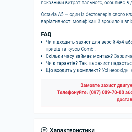
показники витрат пального, особливо в 
Octavia A5 — один із бестселерів свого к
варіативності модифікацій зробило її впі
FAQ
Чи підходить захист для версій 4x4 аб
привід та кузов Combi.
Скільки часу займає монтаж?
Зазвичай
Чи є гарантія?
Так, на захист надається
Що входить у комплект?
Усі необхідні
Замовте захист двигун
Телефонуйте: (097) 089-70-88 а
достав
Характеристики