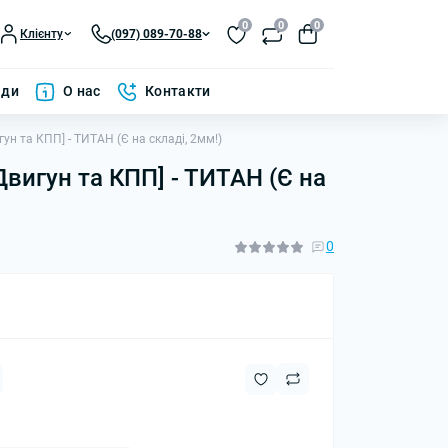
0
0
0
Клієнту
(097) 089-70-88
ади
О нас
Контакти
гун та КПП] - ТИТАН (Є на складі, 2мм!)
Двигун та КПП] - ТИТАН (Є на
0