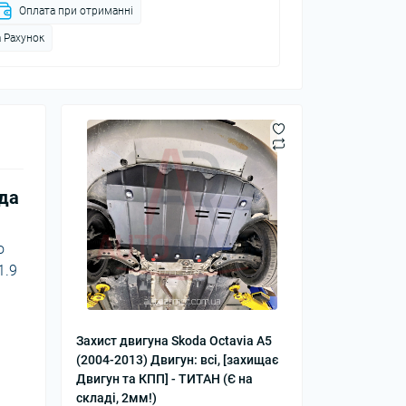
Оплата при отриманні
 Рахунок
ода
о
1.9
Захист двигуна Skoda Octavia A5
(2004-2013) Двигун: всі, [захищає
Двигун та КПП] - ТИТАН (Є на
складі, 2мм!)