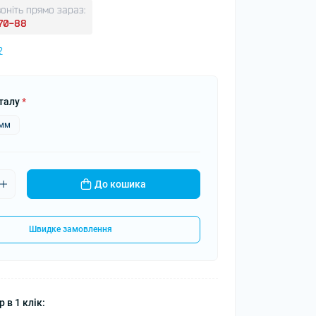
оніть прямо зараз:
-70-88
?
талу
*
5мм
До кошика
Швидке замовлення
 в 1 клік: