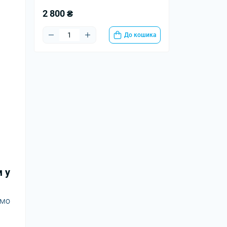
2 800 ₴
До кошика
м у
ємо