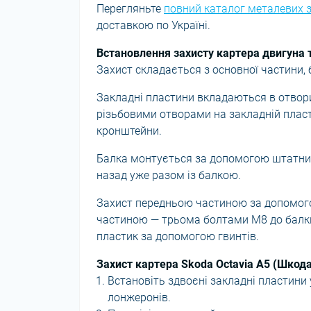
Перегляньте
повний каталог металевих з
доставкою по Україні.
Встановлення захисту картера двигуна т
Захист складається з основної частини, 
Закладні пластини вкладаються в отвори
різьбовими отворами на закладній плас
кронштейни.
Балка монтується за допомогою штатних
назад уже разом із балкою.
Захист передньою частиною за допомого
частиною — трьома болтами М8 до балки
пластик за допомогою гвинтів.
Захист картера Skoda Octavia A5 (Шкод
Встановіть здвоєні закладні пластини
лонжеронів.