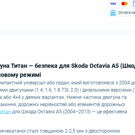
Оплата на
уна Титан — безпека для Skoda Octavia A5 (Шк
асовому режимі
омпактний універсал або седан, який виготовлявся з 2004 д
 двигунами (1.4, 1.6, 1.8 TSI, 2.0) і дизельними версіями (
еса або 4x4 у деяких варіантах. Нижня частина двигуна та
аміння, дорожніх нерівностей або елементів дорожньої
Титан
для Шкода Октавія A5 (2004–2013) — це ефективна
рячекатаної сталі товщиною 2-2,5 мм з двостороннім