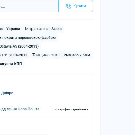
Купити
к:
Марка авто:
Україна
Skoda
ь покрита порошковою фарбою
Octavia A5 (2004-2013)
вто:
Товщина сталі:
2004-2013
2мм або 2.5мм
игун та КПП
.Дніпро
відділення Нова Пошта
по тарифам перевізника