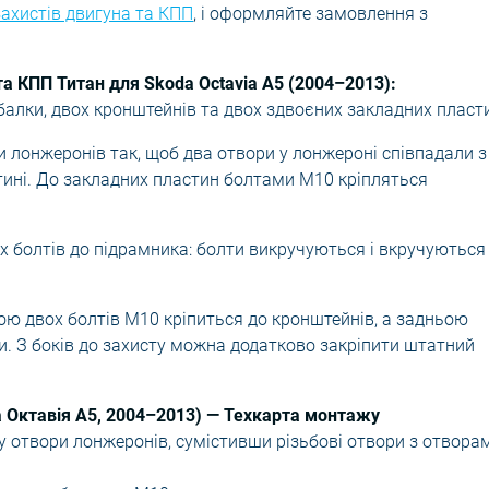
ахистів двигуна та КПП
, і оформляйте замовлення з
а КПП Титан для Skoda Octavia A5 (2004–2013):
балки, двох кронштейнів та двох здвоєних закладних пласт
 лонжеронів так, щоб два отвори у лонжероні співпадали з
тині. До закладних пластин болтами М10 кріпляться
 болтів до підрамника: болти викручуються і вкручуються
ю двох болтів М10 кріпиться до кронштейнів, а задньою
. З боків до захисту можна додатково закріпити штатний
а Октавія A5, 2004–2013) — Техкарта монтажу
 у отвори лонжеронів, сумістивши різьбові отвори з отвора