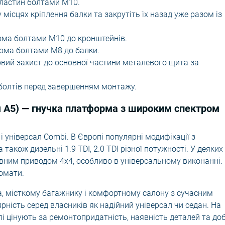
пластин болтами М10.
місцях кріплення балки та закрутіть їх назад уже разом із
вома болтами М10 до кронштейнів.
ьома болтами М8 до балки.
овий захист до основної частини металевого щита за
х болтів перед завершенням монтажу.
я A5) — гнучка платформа з широким спектром
і універсал Combi. В Європі популярні модифікації з
а також дизельні 1.9 TDI, 2.0 TDI різної потужності. У деяких
вним приводом 4x4, особливо в універсальному виконанні.
омати.
, місткому багажнику і комфортному салону з сучасним
рність серед власників як надійний універсал чи седан. На
і цінують за ремонтопридатність, наявність деталей та доб