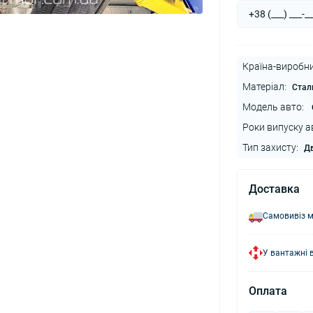
Країна-виробни
Матеріал:
Стал
Модель авто:
Роки випуску а
Тип захисту:
Дв
Доставка
Самовивіз м
У вантажні 
Оплата