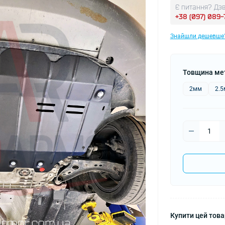
Є питання? Дзв
+38 (097) 089
Знайшли дешевше
Товщина ме
2мм
2.
Купити цей товар