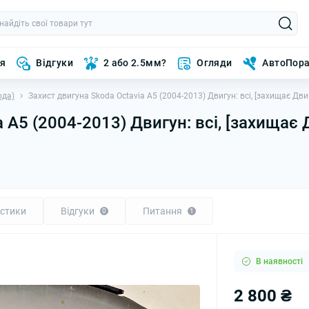
ня
Відгуки
2 або 2.5мм?
Огляди
АвтоПор
ода)
Захист двигуна Skoda Octavia A5 (2004-2013) Двигун: всі, [захищає Дви
 A5 (2004-2013) Двигун: всі, [захищає 
стики
Відгуки
Питання
0
1
В наявності
2 800 ₴