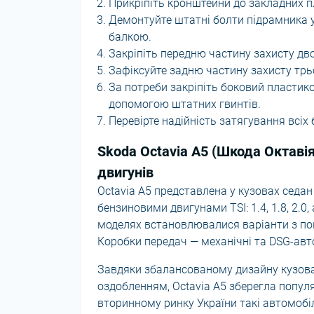
Прикріпіть кронштейни до закладних 
Демонтуйте штатні болти підрамника у 
балкою.
Закріпіть передню частину захисту д
Зафіксуйте задню частину захисту тр
За потреби закріпіть боковий пластик
допомогою штатних гвинтів.
Перевірте надійність затягування всі
Skoda Octavia A5 (Шкода Октаві
двигунів
Octavia A5 представлена у кузовах седан 
бензиновими двигунами TSI: 1.4, 1.8, 2.0, 
моделях встановлювалися варіанти з по
Коробки передач — механічні та DSG-авт
Завдяки збалансованому дизайну кузова
оздобленням, Octavia A5 зберегла популя
вторинному ринку України такі автомобіл