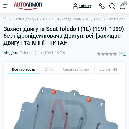
0
Клієнту
Захист двигуна и КПП
Захист двигуна SEAT (СЕАТ)
Захист двигун
Захист двигуна Seat Toledo I (1L) (1991-1999)
без гідропідсилювача Двигун: всі, [захищає
Двигун та КПП] - ТИТАН
Модель:
Toledo I (1L) (1991-1999)
0
Все про товар
Опис
Характеристики
Відгуки
П
0