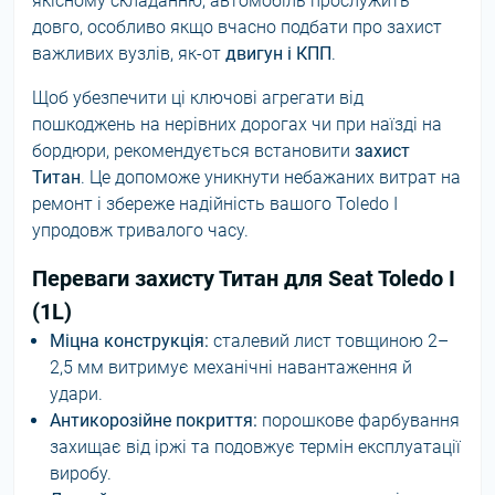
якісному складанню, автомобіль прослужить
довго, особливо якщо вчасно подбати про захист
важливих вузлів, як-от
двигун і КПП
.
Щоб убезпечити ці ключові агрегати від
пошкоджень на нерівних дорогах чи при наїзді на
бордюри, рекомендується встановити
захист
Титан
. Це допоможе уникнути небажаних витрат на
ремонт і збереже надійність вашого Toledo I
упродовж тривалого часу.
Переваги захисту Титан для Seat Toledo I
(1L)
Міцна конструкція:
сталевий лист товщиною 2–
2,5 мм витримує механічні навантаження й
удари.
Антикорозійне покриття:
порошкове фарбування
захищає від іржі та подовжує термін експлуатації
виробу.