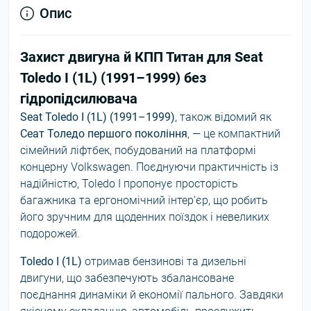
Опис
Захист двигуна й КПП Титан для Seat
Toledo I (1L) (1991–1999) без
гідропідсилювача
Seat Toledo I (1L) (1991–1999)
, також відомий як
Сеат Толедо першого покоління
, — це компактний
сімейний ліфтбек, побудований на платформі
концерну Volkswagen. Поєднуючи практичність із
надійністю, Toledo I пропонує просторість
багажника та ергономічний інтер’єр, що робить
його зручним для щоденних поїздок і невеликих
подорожей.
Toledo I (1L)
отримав бензинові та дизельні
двигуни, що забезпечують збалансоване
поєднання динаміки й економії пального. Завдяки