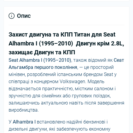
Опис
Захист двигуна та КПП Титан для Seat
Alhambra I (1995–2010) Двигун крім 2.8L,
захищає Двигун та КПП
Seat Alhambra I (1995–2010)
, також відомий як
Сеат
Альгамбра першого покоління
, — це просторий
мінівен, розроблений іспанським брендом Seat у
співпраці з концерном Volkswagen. Модель
відзначається практичністю, містким салоном і
зручністю для сімейних або групових поїздок,
залишаючись актуальною навіть після завершення
виробництва.
У
Alhambra I
встановлено надійні бензинові і
дизельні двигуни, які забезпечують економну