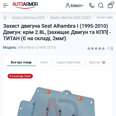
0
Клієнту
Захист двигуна и КПП
Захист двигуна SEAT (СЕАТ)
Захист двигун
Захист двигуна Seat Alhambra I (1995-2010)
Двигун: крім 2.8L, [захищає Двигун та КПП] -
ТИТАН (Є на складі, 2мм!)
Модель:
Alhambra I (1995-2010)
0
Все про товар
Опис
Характеристики
Відгуки
П
0
Є на складі, 2мм!