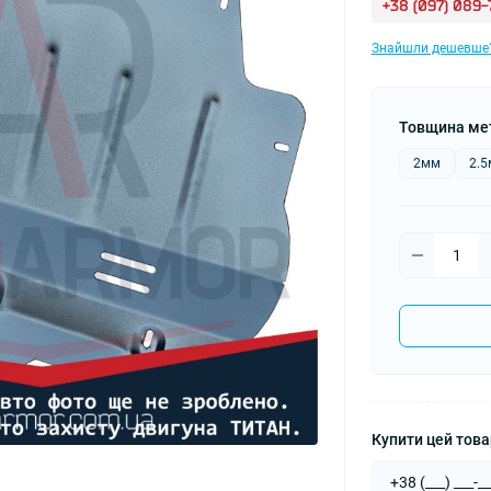
+38 (097) 089
Знайшли дешевше
Товщина ме
2мм
2.
Купити цей товар