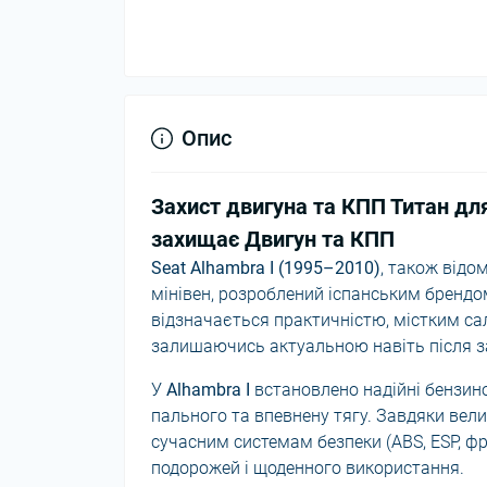
Опис
Захист двигуна та КПП Титан для
захищає Двигун та КПП
Seat Alhambra I (1995–2010)
, також відо
мінівен, розроблений іспанським брендо
відзначається практичністю, містким сал
залишаючись актуальною навіть після 
У
Alhambra I
встановлено надійні бензино
пального та впевнену тягу. Завдяки вели
сучасним системам безпеки (ABS, ESP, фр
подорожей і щоденного використання.