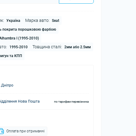
к:
Марка авто:
Україна
Seat
ь покрита порошковою фарбою
Alhambra I (1995-2010)
вто:
Товщина сталі:
1995-2010
2мм або 2.5мм
игун та КПП
.Дніпро
відділення Нова Пошта
по тарифам перевізника
Оплата при отриманні