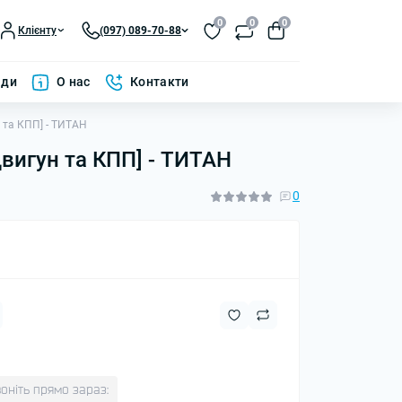
0
0
0
Клієнту
(097) 089-70-88
ади
О нас
Контакти
н та КПП] - ТИТАН
Двигун та КПП] - ТИТАН
0
оніть прямо зараз: