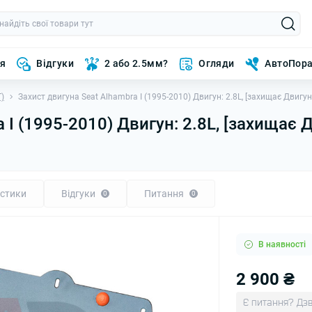
ня
Відгуки
2 або 2.5мм?
Огляди
АвтоПор
)
Захист двигуна Seat Alhambra I (1995-2010) Двигун: 2.8L, [захищає Двигу
 I (1995-2010) Двигун: 2.8L, [захищає 
стики
Відгуки
Питання
0
0
В наявності
2 900 ₴
Є питання? Дзв