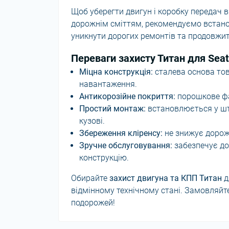
Щоб уберегти двигун і коробку передач 
дорожнім сміттям, рекомендуємо встан
уникнути дорогих ремонтів та продовжит
Переваги захисту Титан для Seat
Міцна конструкція:
сталева основа тов
навантаження.
Антикорозійне покриття:
порошкове фа
Простий монтаж:
встановлюється у шта
кузові.
Збереження кліренсу:
не знижує дорож
Зручне обслуговування:
забезпечує до
конструкцію.
Обирайте
захист двигуна та КПП Титан
д
відмінному технічному стані. Замовляйт
подорожей!