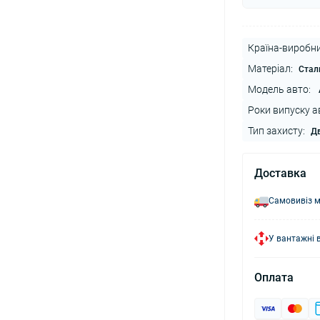
Країна-виробни
Матеріал:
Стал
Модель авто:
Роки випуску а
Тип захисту:
Дв
Доставка
Самовивіз м
У вантажні 
Оплата