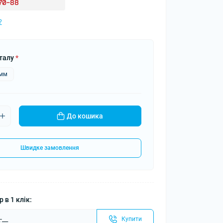
-70-88
?
талу
*
5мм
До кошика
Швидке замовлення
 в 1 клік:
Купити