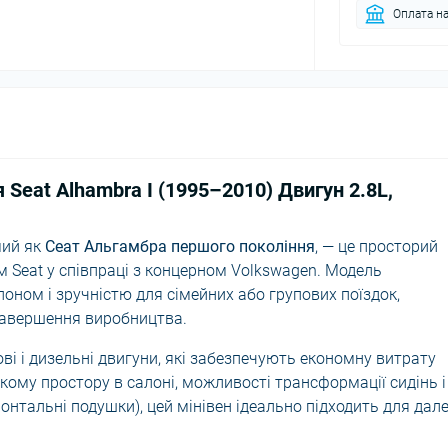
Оплата на
 Seat Alhambra I (1995–2010) Двигун 2.8L,
мий як
Сеат Альгамбра першого покоління
, — це просторий
м Seat у співпраці з концерном Volkswagen. Модель
оном і зручністю для сімейних або групових поїздок,
завершення виробництва.
ві і дизельні двигуни, які забезпечують економну витрату
кому простору в салоні, можливості трансформації сидінь і
онтальні подушки), цей мінівен ідеально підходить для дал