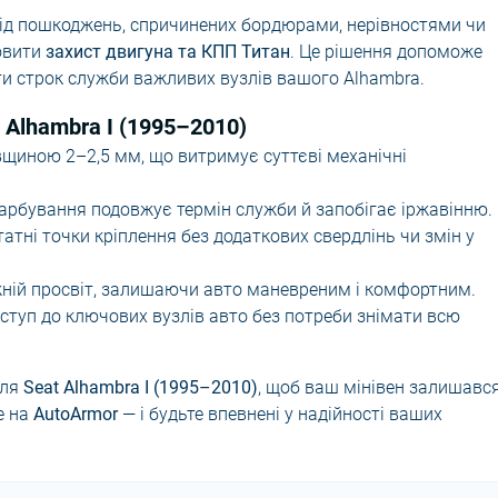
від пошкоджень, спричинених бордюрами, нерівностями чи
овити
захист двигуна та КПП Титан
. Це рішення допоможе
и строк служби важливих вузлів вашого Alhambra.
 Alhambra I (1995–2010)
щиною 2–2,5 мм, що витримує суттєві механічні
рбування подовжує термін служби й запобігає іржавінню.
тні точки кріплення без додаткових свердлінь чи змін у
ній просвіт, залишаючи авто маневреним і комфортним.
ступ до ключових вузлів авто без потреби знімати всю
ля
Seat Alhambra I (1995–2010)
, щоб ваш мінівен залишався
е на
AutoArmor
— і будьте впевнені у надійності ваших