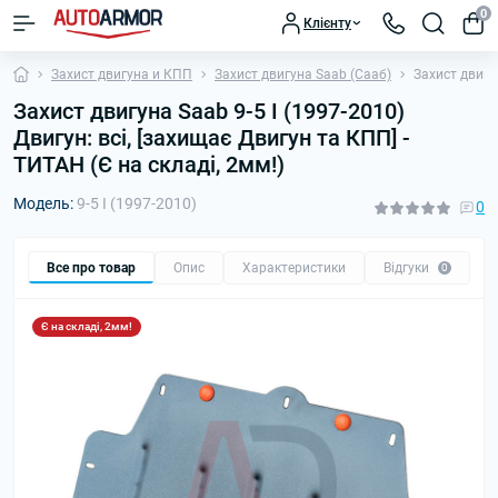
0
Клієнту
Захист двигуна и КПП
Захист двигуна Saab (Сааб)
Захист двигун
Захист двигуна Saab 9-5 I (1997-2010)
Двигун: всі, [захищає Двигун та КПП] -
ТИТАН (Є на складі, 2мм!)
Модель:
9-5 I (1997-2010)
0
Все про товар
Опис
Характеристики
Відгуки
П
0
Є на складі, 2мм!