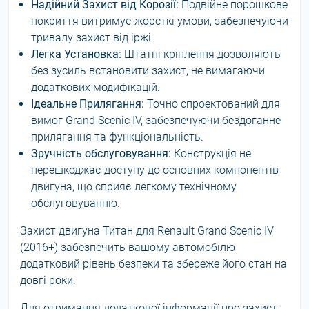
Надійний Захист від Корозії:
Подвійне порошкове
покриття витримує жорсткі умови, забезпечуючи
тривалу захист від іржі.
Легка Установка:
Штатні кріплення дозволяють
без зусиль встановити захист, не вимагаючи
додаткових модифікацій.
Ідеальне Прилягання:
Точно спроектований для
вимог Grand Scenic IV, забезпечуючи бездоганне
прилягання та функціональність.
Зручність обслуговування:
Конструкція не
перешкоджає доступу до основних компонентів
двигуна, що сприяє легкому технічному
обслуговуванню.
Захист двигуна Титан для Renault Grand Scenic IV
(2016+) забезпечить вашому автомобілю
додатковий рівень безпеки та збереже його стан на
довгі роки.
Для отримання додаткової інформації про захист