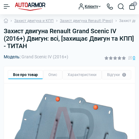
0
Клієнту
Захист двигуна и КПП
Захист двигуна Renault (Рено)
Захист дви
Захист двигуна Renault Grand Scenic IV
(2016+) Двигун: всі, [захищає Двигун та КПП]
- ТИТАН
Модель:
Grand Scenic IV (2016+)
0
Все про товар
Опис
Характеристики
Відгуки
П
0