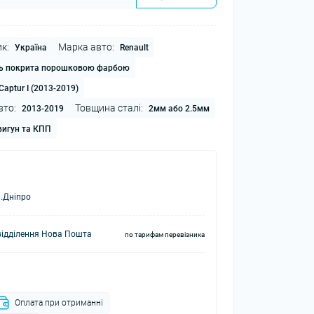
к:
Марка авто:
Україна
Renault
ь покрита порошковою фарбою
Captur I (2013-2019)
вто:
Товщина сталі:
2013-2019
2мм або 2.5мм
игун та КПП
.Дніпро
відділення Нова Пошта
по тарифам перевізника
Оплата при отриманні