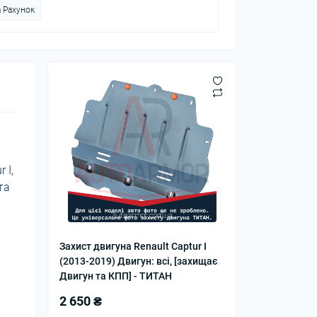
 Рахунок
 I,
та
Захист двигуна Renault Captur I
(2013-2019) Двигун: всі, [захищає
Двигун та КПП] - ТИТАН
2 650 ₴