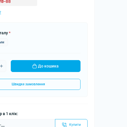
-70-88
?
талу
*
5мм
До кошика
Швидке замовлення
 в 1 клік:
Купити