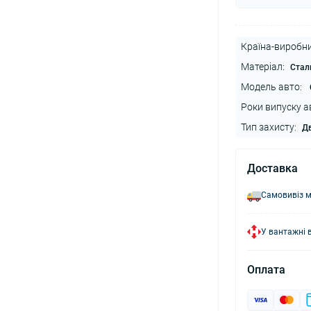
Країна-виробни
Матеріал:
Стал
Модель авто:
Роки випуску а
Тип захисту:
Дв
Доставка
Самовивіз м
У вантажні 
Оплата