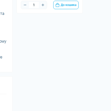
До кошика
 та
ному
те