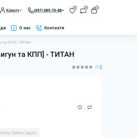
0
0
0
Клієнту
(097) 089-70-88
ади
О нас
Контакти
ун та КПП] - ТИТАН
вигун та КПП] - ТИТАН
0
оніть прямо зараз: