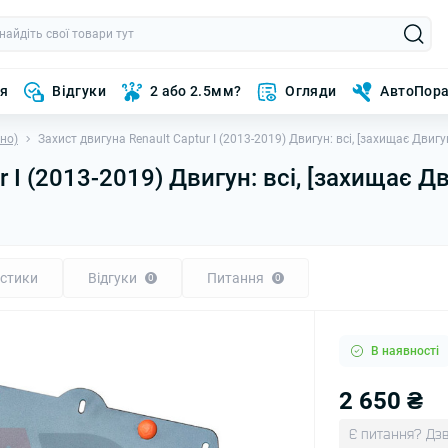
ня
Відгуки
2 або 2.5мм?
Огляди
АвтоПор
ено)
Захист двигуна Renault Captur I (2013-2019) Двигун: всі, [захищає Двиг
r I (2013-2019) Двигун: всі, [захищає Д
стики
Відгуки
Питання
0
0
В наявності
2 650 ₴
Є питання? Дзв