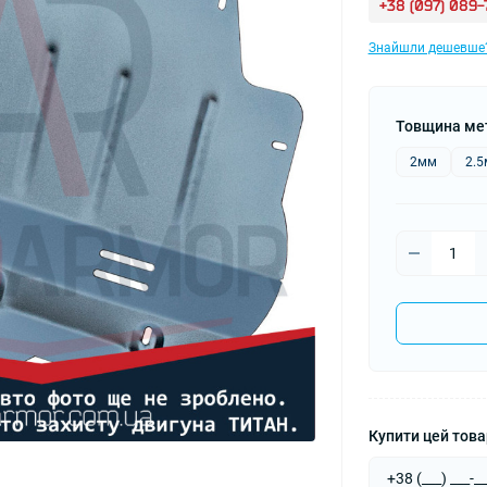
+38 (097) 089
Знайшли дешевше
Товщина ме
2мм
2.
Купити цей товар