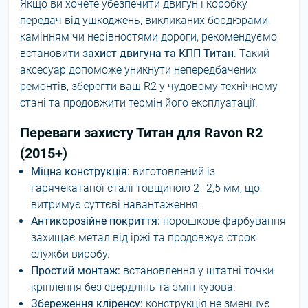
Якщо ви хочете убезпечити двигун і коробку
передач від ушкоджень, викликаних бордюрами,
камінням чи нерівностями дороги, рекомендуємо
встановити
захист двигуна та КПП Титан
. Такий
аксесуар допоможе уникнути непередбачених
ремонтів, зберегти ваш R2 у чудовому технічному
стані та продовжити термін його експлуатації.
Переваги захисту Титан для Ravon R2
(2015+)
Міцна конструкція:
виготовлений із
гарячекатаної сталі товщиною 2–2,5 мм, що
витримує суттєві навантаження.
Антикорозійне покриття:
порошкове фарбування
захищає метал від іржі та продовжує строк
служби виробу.
Простий монтаж:
встановлення у штатні точки
кріплення без свердлінь та змін кузова.
Збереження кліренсу:
конструкція не зменшує