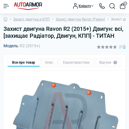
0
Клієнту
Захист двигуна и КПП
Захист двигуна Ravon (Равон)
Захист дви
Захист двигуна Ravon R2 (2015+) Двигун: всі,
[захищає Радіатор, Двигун, КПП] - ТИТАН
Модель:
R2 (2015+)
0
Все про товар
Опис
Характеристики
Відгуки
П
0