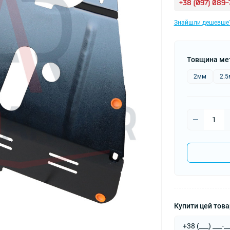
+38 (097) 089
Знайшли дешевше
Товщина ме
2мм
2.
Купити цей товар