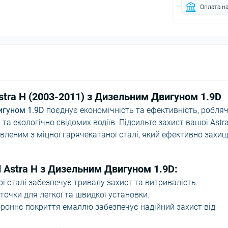
Оплата на
stra H (2003-2011) з Дизельним Двигуном 1.9D
игуном 1.9D
поєднує економічність та ефективність, робля
а екологічно свідомих водіїв. Підсильте захист вашої Astr
вленим з міцної гарячекатаної сталі, який ефективно захи
l Astra H з Дизельним Двигуном 1.9D:
ї сталі забезпечує тривалу захист та витривалість.
точки для легкої та швидкої установки.
роннє покриття емаллю забезпечує надійний захист від