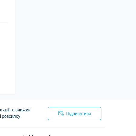
акції та знижки
Підписатися
l розсилку
utoArmor