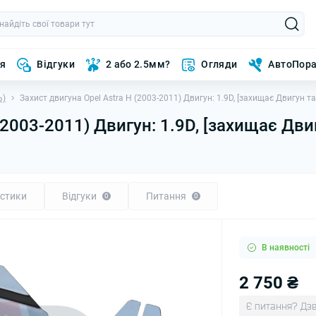
ня
Відгуки
2 або 2.5мм?
Огляди
АвтоПор
ь)
Захист двигуна Opel Astra H (2003-2011) Двигун: 1.9D, [захищає Двигун т
(2003-2011) Двигун: 1.9D, [захищає Дви
стики
Відгуки
Питання
0
0
В наявності
2 750 ₴
Є питання? Дзв