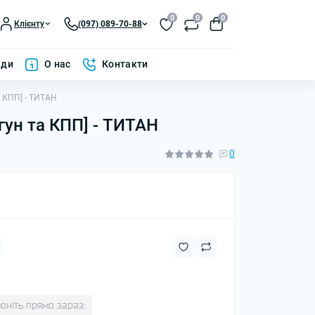
0
0
0
Клієнту
(097) 089-70-88
ади
О нас
Контакти
а КПП] - ТИТАН
гун та КПП] - ТИТАН
0
оніть прямо зараз: