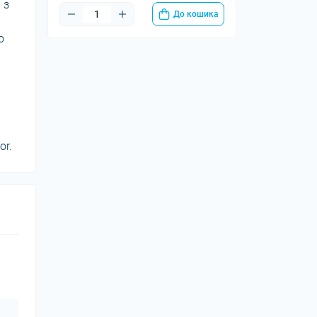
 з
До кошика
о
or.