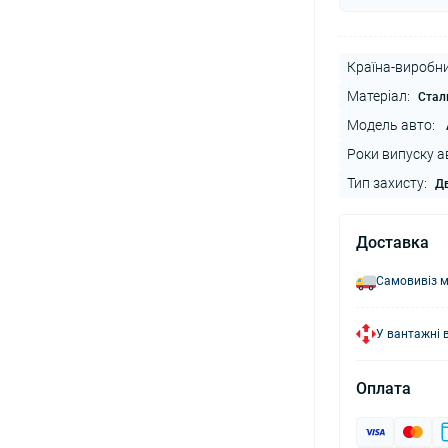
Країна-виробни
Матеріал:
Стал
Модель авто:
Роки випуску а
Тип захисту:
Дв
Доставка
Самовивіз м
У вантажні 
Оплата