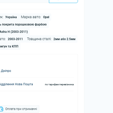
к:
Марка авто:
Україна
Opel
ь покрита порошковою фарбою
Astra H (2003-2011)
вто:
Товщина сталі:
2003-2011
2мм або 2.5мм
игун та КПП
.Дніпро
відділення Нова Пошта
по тарифам перевізника
Оплата при отриманні