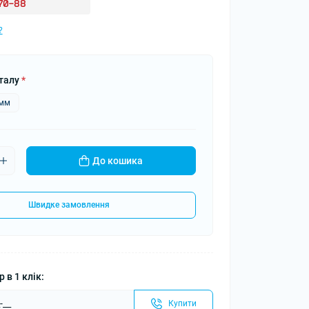
-70-88
?
талу
*
5мм
До кошика
Швидке замовлення
 в 1 клік:
Купити