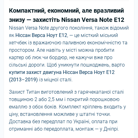
Компактний, економний, але вразливий
знизу — захистіть Nissan Versa Note E12
Nissan Versa Note другого покоління, також відомий
як
Ніссан Верса Ноут E12
, — це місткий міський
хетчбек із вражаючою паливною економічністю та
простором. Але навіть у місті можна пробити
картер об люк чи бордюр, не кажучи вже про
сільські дороги. Щоб уникнути пошкоджень, варто
купити захист двигуна Ніссан Верса Ноут E12
(2013–2019)
із міцної сталі.
Захист Титан виготовлений з гарячекатаної сталі
товщиною 2 або 2,5 мм і покритий порошковою
емаллю з обох боків. Комплект кріплень входить у
ціну, встановлення можливе у штатні точки.
Доставка без передплат по Україні, оплата при
отриманні або передоплата, монтаж — у Дніпрі.