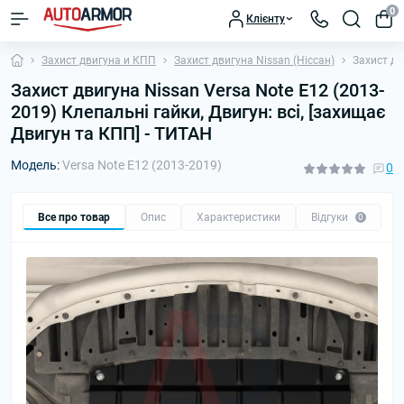
0
Клієнту
Захист двигуна и КПП
Захист двигуна Nissan (Ніссан)
Захист дв
Захист двигуна Nissan Versa Note E12 (2013-
2019) Клепальні гайки, Двигун: всі, [захищає
Двигун та КПП] - ТИТАН
Модель:
Versa Note E12 (2013-2019)
0
Все про товар
Опис
Характеристики
Відгуки
П
0