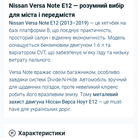
Nissan Versa Note E12 — розумний вибір
для міста і передмістя
Nissan Versa Note E12 (2013–2019)
— це хетчбек на
базі платформи B, що поєднує практичність,
просторий салон і відмінну економічність. Модель
оснащується бензиновим двигуном 1.6 л та
варіатором CVT, що забезпечує м’яку їзду та низьку
витрату пального.
Versa Note вражає своїм багажником, особливо
завдяки системі Divide-N-Hide. Автомобіль зручний
для щоденних поїздок, проте невеликий кліренс
робить його вразливим знизу. Тому
металевий
захист двигуна Ніссан Верса Ноут E12
— це must-
have для українських доріг.
Характеристики