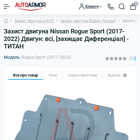
0
Клієнту
Захист двигуна и КПП
Захист двигуна Nissan (Ніссан)
Захист дв
Захист двигуна Nissan Rogue Sport (2017-
2022) Двигун: всі, [захищає Диференціал] -
ТИТАН
Модель:
Rogue Sport (2017-2022)
0
Все про товар
Опис
Характеристики
Відгуки
П
0