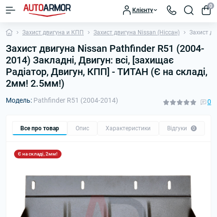
0
Клієнту
Захист двигуна и КПП
Захист двигуна Nissan (Ніссан)
Захист дв
Захист двигуна Nissan Pathfinder R51 (2004-
2014) Закладні, Двигун: всі, [захищає
Радіатор, Двигун, КПП] - ТИТАН (Є на складі,
2мм! 2.5мм!)
Модель:
Pathfinder R51 (2004-2014)
0
Все про товар
Опис
Характеристики
Відгуки
П
0
Є на складі, 2мм!