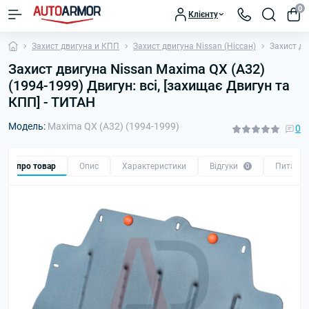
0
Клієнту
Захист двигуна и КПП
Захист двигуна Nissan (Ніссан)
Захист дв
Захист двигуна Nissan Maxima QX (A32)
(1994-1999) Двигун: всі, [захищає Двигун та
КПП] - ТИТАН
Модель:
Maxima QX (A32) (1994-1999)
0
Все про товар
Опис
Характеристики
Відгуки
Питанн
0