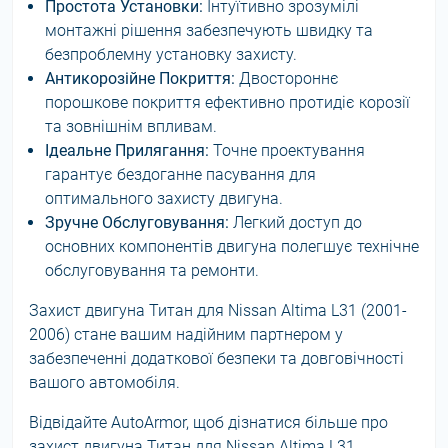
Простота Установки:
Інтуїтивно зрозумілі
монтажні рішення забезпечують швидку та
безпроблемну установку захисту.
Антикорозійне Покриття:
Двостороннє
порошкове покриття ефективно протидіє корозії
та зовнішнім впливам.
Ідеальне Прилягання:
Точне проектування
гарантує бездоганне пасування для
оптимального захисту двигуна.
Зручне Обслуговування:
Легкий доступ до
основних компонентів двигуна полегшує технічне
обслуговування та ремонти.
Захист двигуна Титан для Nissan Altima L31 (2001-
2006) стане вашим надійним партнером у
забезпеченні додаткової безпеки та довговічності
вашого автомобіля.
Відвідайте AutoArmor, щоб дізнатися більше про
захист двигуна Титан для Nissan Altima L31.