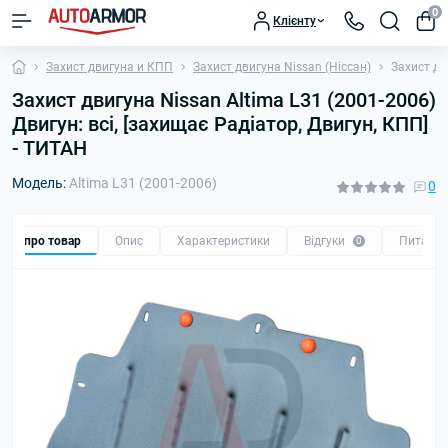
0
Клієнту
Захист двигуна и КПП
Захист двигуна Nissan (Ніссан)
Захист дв
Захист двигуна Nissan Altima L31 (2001-2006)
Двигун: всі, [захищає Радіатор, Двигун, КПП]
- ТИТАН
Модель:
Altima L31 (2001-2006)
0
Все про товар
Опис
Характеристики
Відгуки
Питанн
0