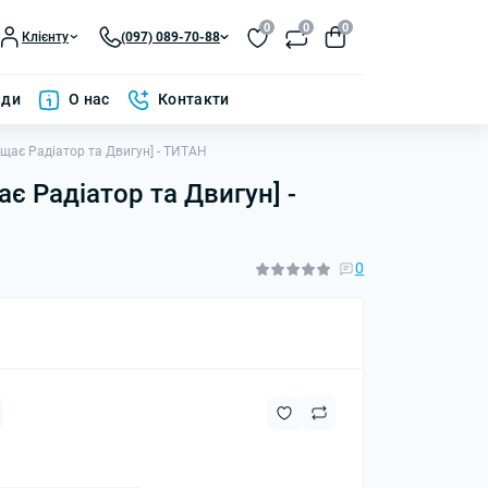
0
0
0
Клієнту
(097) 089-70-88
ади
О нас
Контакти
хищає Радіатор та Двигун] - ТИТАН
є Радіатор та Двигун] -
0