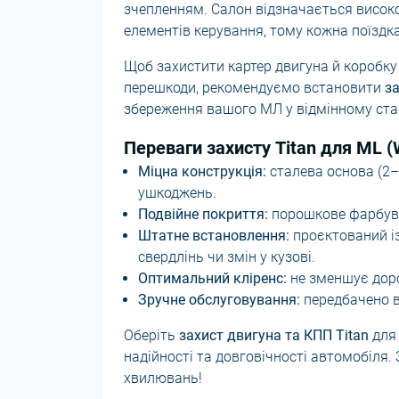
зчепленням. Салон відзначається висок
елементів керування, тому кожна поїздк
Щоб захистити картер двигуна й коробку 
перешкоди, рекомендуємо встановити
за
збереження вашого МЛ у відмінному ста
Переваги захисту Titan для ML 
Міцна конструкція:
сталева основа (2–
ушкоджень.
Подвійне покриття:
порошкове фарбува
Штатне встановлення:
проєктований із
свердлінь чи змін у кузові.
Оптимальний кліренс:
не зменшує доро
Зручне обслуговування:
передбачено в
Оберіть
захист двигуна та КПП Titan
для
надійності та довговічності автомобіля
хвилювань!