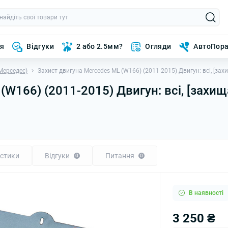
ня
Відгуки
2 або 2.5мм?
Огляди
АвтоПор
Мерседес)
Захист двигуна Mercedes ML (W166) (2011-2015) Двигун: всі, [за
W166) (2011-2015) Двигун: всі, [захища
стики
Відгуки
Питання
0
0
В наявності
3 250 ₴