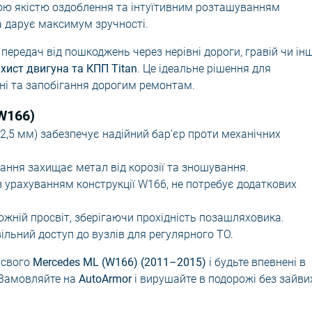
ою якістю оздоблення та інтуїтивним розташуванням
а дарує максимум зручності.
передач від пошкоджень через нерівні дороги, гравій чи інш
хист двигуна та КПП Titan
. Це ідеальне рішення для
ні та запобігання дорогим ремонтам.
(W166)
2,5 мм) забезпечує надійний бар’єр проти механічних
ння захищає метал від корозії та зношування.
 урахуванням конструкції W166, не потребує додаткових
жній просвіт, зберігаючи прохідність позашляховика.
ільний доступ до вузлів для регулярного ТО.
 свого
Mercedes ML (W166) (2011–2015)
і будьте впевнені в
. Замовляйте на
AutoArmor
і вирушайте в подорожі без зайви