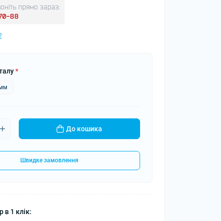
оніть прямо зараз:
-70-88
?
талу
*
5мм
До кошика
Швидке замовлення
 в 1 клік: