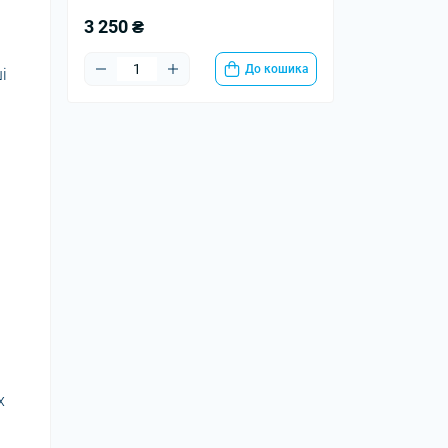
3 250 ₴
До кошика
і
х