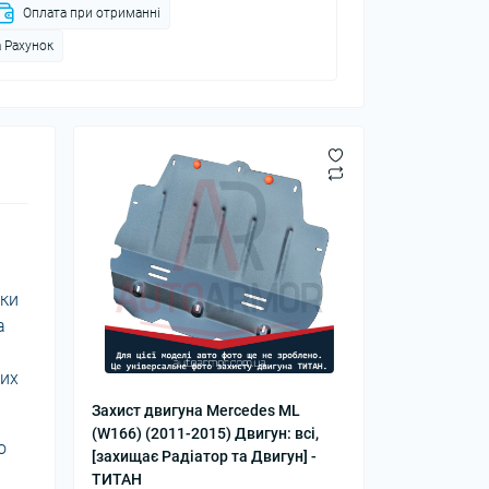
Оплата при отриманні
 Рахунок
йки
а
ких
Захист двигуна Mercedes ML
(W166) (2011-2015) Двигун: всі,
о
[захищає Радіатор та Двигун] -
ТИТАН