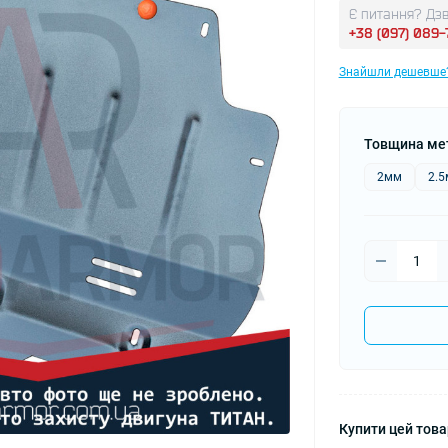
Є питання? Дзв
+38 (097) 089
Знайшли дешевше
Товщина ме
2мм
2.
Купити цей товар