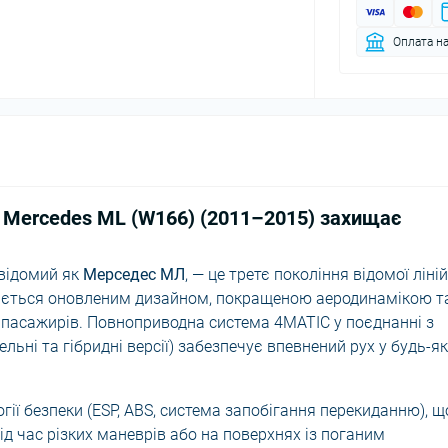
Оплата на
я Mercedes ML (W166) (2011–2015) захищає
 відомий як
Мерседес МЛ
, — це третє покоління відомої ліні
няється оновленим дизайном, покращеною аеродинамікою т
 пасажирів. Повноприводна система 4MATIC у поєднанні з
льні та гібридні версії) забезпечує впевнений рух у будь-я
гії безпеки (ESP, ABS, система запобігання перекиданню), щ
 час різких маневрів або на поверхнях із поганим