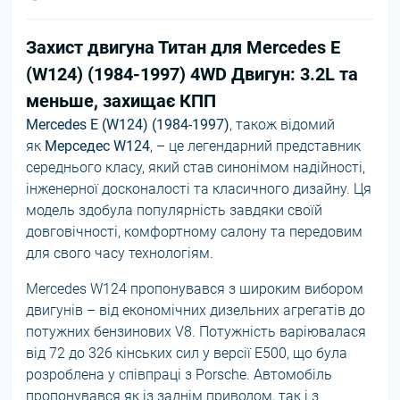
Захист двигуна Титан для Mercedes E
(W124) (1984-1997) 4WD Двигун: 3.2L та
меньше, захищає КПП
Mercedes E (W124) (1984-1997)
, також відомий
як
Мерседес W124
, – це легендарний представник
середнього класу, який став синонімом надійності,
інженерної досконалості та класичного дизайну. Ця
модель здобула популярність завдяки своїй
довговічності, комфортному салону та передовим
для свого часу технологіям.
Mercedes W124 пропонувався з широким вибором
двигунів – від економічних дизельних агрегатів до
потужних бензинових V8. Потужність варіювалася
від 72 до 326 кінських сил у версії E500, що була
розроблена у співпраці з Porsche. Автомобіль
пропонувався як із заднім приводом, так і з