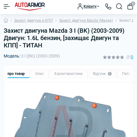
0
Клієнту
Захист двигуна и КПП
Захист двигуна Mazda (Мазда)
Захист дви
Захист двигуна Mazda 3 I (BK) (2003-2009)
Двигун: 1.6L бензин, [захищає Двигун та
КПП] - ТИТАН
Модель:
3 I (BK) (2003-2009)
0
Все про товар
Опис
Характеристики
Відгуки
Питанн
0