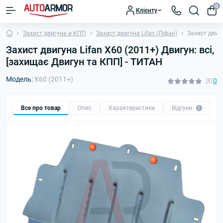
0
Клієнту
Захист двигуна и КПП
Захист двигуна Lifan (Ліфан)
Захист двигу
Захист двигуна Lifan X60 (2011+) Двигун: всі,
[захищає Двигун та КПП] - ТИТАН
Модель:
X60 (2011+)
0
Все про товар
Опис
Характеристики
Відгуки
П
0