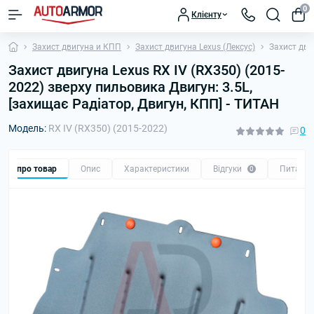
0
Клієнту
Захист двигуна и КПП
Захист двигуна Lexus (Лексус)
Захист дви
Захист двигуна Lexus RX IV (RX350) (2015-
2022) зверху пильовика Двигун: 3.5L,
[захищає Радіатор, Двигун, КПП] - ТИТАН
Модель:
RX IV (RX350) (2015-2022)
0
Все про товар
Опис
Характеристики
Відгуки
Питанн
0