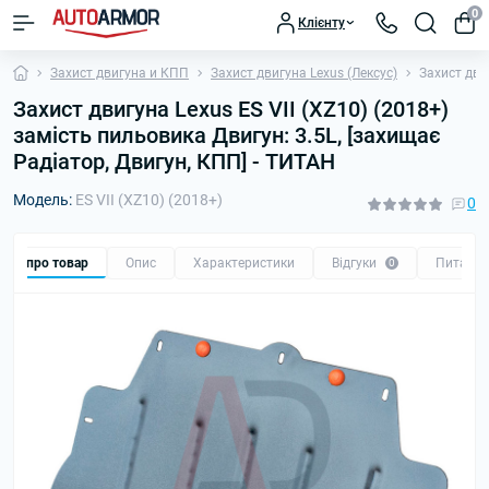
0
Клієнту
Захист двигуна и КПП
Захист двигуна Lexus (Лексус)
Захист дви
Захист двигуна Lexus ES VII (XZ10) (2018+)
замість пильовика Двигун: 3.5L, [захищає
Радіатор, Двигун, КПП] - ТИТАН
Модель:
ES VII (XZ10) (2018+)
0
Все про товар
Опис
Характеристики
Відгуки
Питанн
0