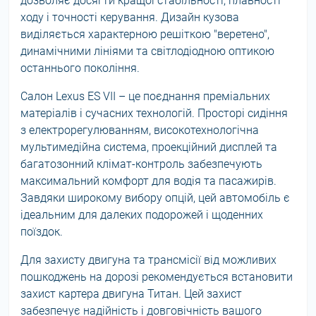
дозволяє досягти кращої стабільності, плавності
ходу і точності керування. Дизайн кузова
виділяється характерною решіткою "веретено",
динамічними лініями та світлодіодною оптикою
останнього покоління.
Салон Lexus ES VII – це поєднання преміальних
матеріалів і сучасних технологій. Просторі сидіння
з електрорегулюванням, високотехнологічна
мультимедійна система, проекційний дисплей та
багатозонний клімат-контроль забезпечують
максимальний комфорт для водія та пасажирів.
Завдяки широкому вибору опцій, цей автомобіль є
ідеальним для далеких подорожей і щоденних
поїздок.
Для захисту двигуна та трансмісії від можливих
пошкоджень на дорозі рекомендується встановити
захист картера двигуна Титан. Цей захист
забезпечує надійність і довговічність вашого