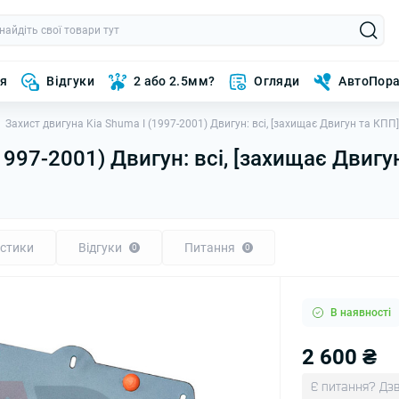
ня
Відгуки
2 або 2.5мм?
Огляди
АвтоПор
Захист двигуна Kia Shuma I (1997-2001) Двигун: всі, [захищає Двигун та КПП
1997-2001) Двигун: всі, [захищає Двигу
стики
Відгуки
Питання
0
0
В наявності
2 600 ₴
Є питання? Дзв