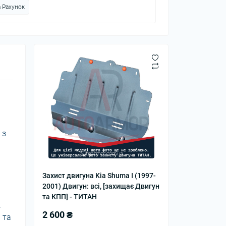
 Рахунок
 з
Захист двигуна Kia Shuma I (1997-
2001) Двигун: всі, [захищає Двигун
та КПП] - ТИТАН
.
2 600 ₴
 та