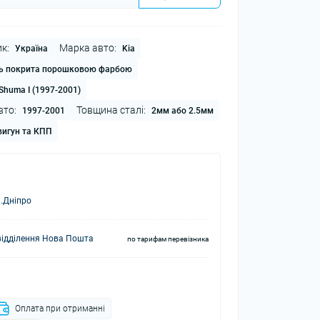
к:
Марка авто:
Україна
Kia
ь покрита порошковою фарбою
Shuma I (1997-2001)
вто:
Товщина сталі:
1997-2001
2мм або 2.5мм
игун та КПП
.Дніпро
відділення Нова Пошта
по тарифам перевізника
Оплата при отриманні