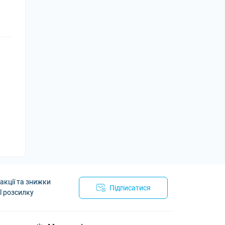
акції та знижки
Підписатися
l розсилку
utoArmor