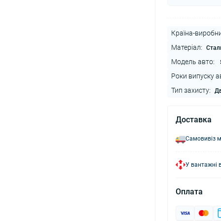
Країна-виробни
Матеріал:
Стал
Модель авто:
Роки випуску а
Тип захисту:
Дв
Доставка
Самовивіз м
У вантажні 
Оплата