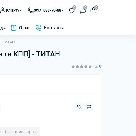
0
0
0
Клієнту
(097) 089-70-88
ади
О нас
Контакти
] - ТИТАН
н та КПП] - ТИТАН
0
оніть прямо зараз: