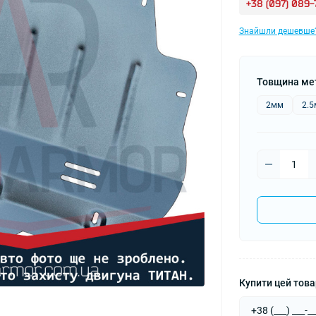
+38 (097) 089
Знайшли дешевше
Товщина ме
2мм
2.
Купити цей товар