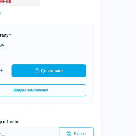
-70-88
?
талу
*
5мм
До кошика
Швидке замовлення
 в 1 клік:
Купити