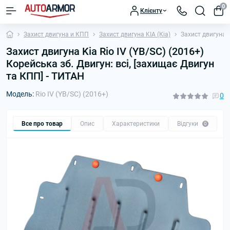
0
Клієнту
Захист двигуна и КПП
Захист двигуна KIA (Кіа)
Захист двигуна K
Захист двигуна Kia Rio IV (YB/SC) (2016+)
Корейська зб. Двигун: всі, [захищає Двигун
та КПП] - ТИТАН
Модель:
Rio IV (YB/SC) (2016+)
0
Все про товар
Опис
Характеристики
Відгуки
П
0