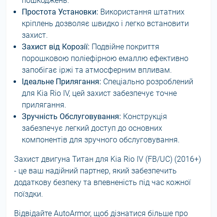
пошкоджень.
Простота Установки:
Використання штатних
кріплень дозволяє швидко і легко встановити
захист.
Захист від Корозії:
Подвійне покриття
порошковою поліефірною емаллю ефективно
запобігає іржі та атмосферним впливам.
Ідеальне Прилягання:
Спеціально розроблений
для Kia Rio IV, цей захист забезпечує точне
прилягання.
Зручність Обслуговування:
Конструкція
забезпечує легкий доступ до основних
компонентів для зручного обслуговування.
Захист двигуна Титан для Kia Rio IV (FB/UC) (2016+)
- це ваш надійний партнер, який забезпечить
додаткову безпеку та впевненість під час кожної
поїздки.
Відвідайте AutoArmor, щоб дізнатися більше про