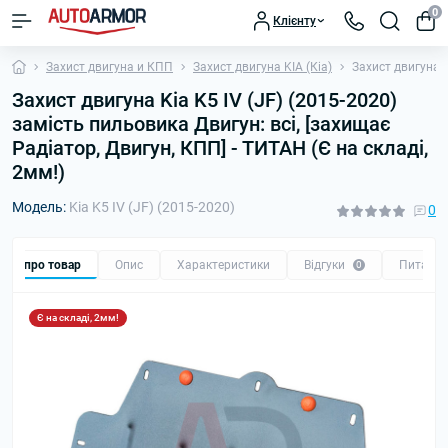
0
Клієнту
Захист двигуна и КПП
Захист двигуна KIA (Кіа)
Захист двигуна K
Захист двигуна Kia K5 IV (JF) (2015-2020)
замість пильовика Двигун: всі, [захищає
Радіатор, Двигун, КПП] - ТИТАН (Є на складі,
2мм!)
Модель:
Kia K5 IV (JF) (2015-2020)
0
Все про товар
Опис
Характеристики
Відгуки
Питанн
0
Є на складі, 2мм!