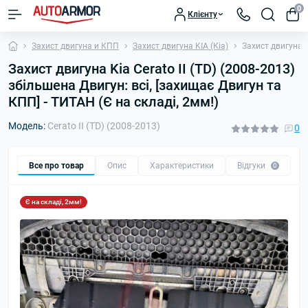
0
Клієнту
Захист двигуна и КПП
Захист двигуна KIA (Кіа)
Захист двигуна K
Захист двигуна Kia Cerato II (TD) (2008-2013)
збільшена Двигун: всі, [захищає Двигун та
КПП] - ТИТАН (Є на складі, 2мм!)
Модель:
Cerato II (TD) (2008-2013)
0
Все про товар
Опис
Характеристики
Відгуки
П
0
Є на складі, 2мм!