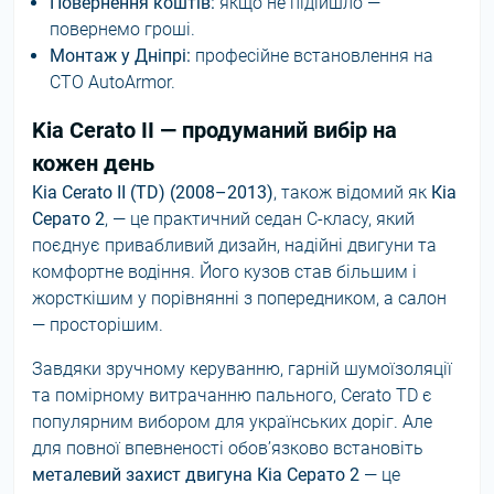
Повернення коштів:
якщо не підійшло —
повернемо гроші.
Монтаж у Дніпрі:
професійне встановлення на
СТО AutoArmor.
Kia Cerato II — продуманий вибір на
кожен день
Kia Cerato II (TD) (2008–2013)
, також відомий як
Кіа
Серато 2
, — це практичний седан С-класу, який
поєднує привабливий дизайн, надійні двигуни та
комфортне водіння. Його кузов став більшим і
жорсткішим у порівнянні з попередником, а салон
— просторішим.
Завдяки зручному керуванню, гарній шумоїзоляції
та помірному витрачанню пального, Cerato TD є
популярним вибором для українських доріг. Але
для повної впевненості обов’язково встановіть
металевий захист двигуна Кіа Серато 2
— це