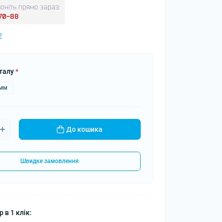
оніть прямо зараз:
-70-88
?
талу
*
5мм
До кошика
Швидке замовлення
 в 1 клік: