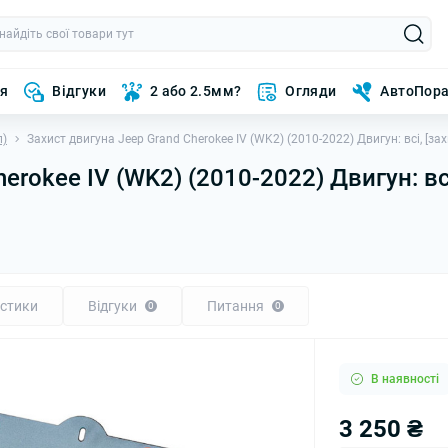
ня
Відгуки
2 або 2.5мм?
Огляди
АвтоПор
п)
Захист двигуна Jeep Grand Cherokee IV (WK2) (2010-2022) Двигун: всі, [з
erokee IV (WK2) (2010-2022) Двигун: вс
стики
Відгуки
Питання
0
0
В наявності
3 250 ₴