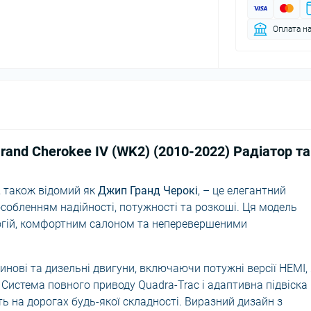
Оплата на
rand Cherokee IV (WK2) (2010-2022) Радіатор та
, також відомий як
Джип Гранд Черокі
, – це елегантний
собленням надійності, потужності та розкоші. Ця модель
огій, комфортним салоном та неперевершеними
инові та дизельні двигуни, включаючи потужні версії HEMI, 
Система повного приводу Quadra-Trac і адаптивна підвіска
ть на дорогах будь-якої складності. Виразний дизайн з