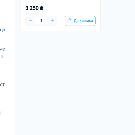
3 250 ₴
До кошика
ції
ями
н.
ст
ї.