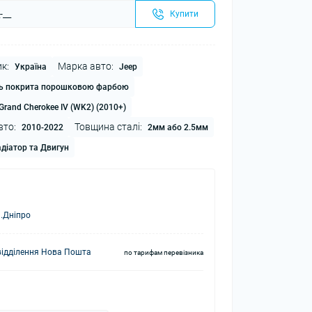
Купити
к:
Марка авто:
Україна
Jeep
ь покрита порошковою фарбою
Grand Cherokee IV (WK2) (2010+)
вто:
Товщина сталі:
2010-2022
2мм або 2.5мм
діатор та Двигун
.Дніпро
відділення Нова Пошта
по тарифам перевізника