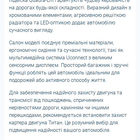
підвіска Quadra-Lift гарантують чудову керованість
на дорогах будь-якої складності. Виразний дизайн з
хромованими елементами, агресивною решіткою
радіатора та LED-оптикою додає автомобілю
сучасного вигляду.
Салон моделі поєднує преміальні матеріали,
ергономічні сидіння та сучасні технології, такі як
мультимедійна система Uconnect з великим
сенсорним дисплеєм. Просторий багажник і зручні
функції роблять цей автомобіль ідеальним для
подорожей або активного способу життя.
Для забезпечення надійного захисту двигуна та
трансмісії від пошкоджень, спричинених
нерівностями дороги, камінням чи іншими
перешкодами, рекомендується встановити захист
картера двигуна Титан. Це розумний вибір для
підвищення надійності вашого автомобіля.