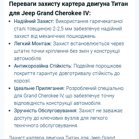
Переваги захисту картера двигуна Титан
для Jeep Grand Cherokee IV:
Надійний Захист:
Використання гарячекатаної
сталі товщиною 2-2,5 мм забезпечує надійний
захист від механічних пошкоджень.
Легкий Монтаж:
Захист встановлюється через
штатні точки кріплення без змін у конструкції
автомобіля.
Антикорозійна Стійкість:
Подвійне порошкове
покриття гарантує довготривалу стійкість до
корозії.
Ідеальне Прилягання:
Розроблений спеціально
для Grand Cherokee IV, що забезпечує точну
відповідність конструкції автомобіля.
Зручність Обслуговування:
Захист не заважає
доступу до ключових вузлів для легкого
технічного обслуговування.
Захист картера двигуна Титан для Jeep Grand