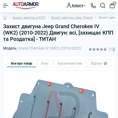
0
Клієнту
Захист двигуна и КПП
Захист двигуна Jeep (Джип)
Захист двигу
Захист двигуна Jeep Grand Cherokee IV
(WK2) (2010-2022) Двигун: всі, [захищає КПП
та Роздатка] - ТИТАН
Модель:
Grand Cherokee IV (WK2) (2010-2022)
0
Все про товар
Опис
Характеристики
Відгуки
П
0