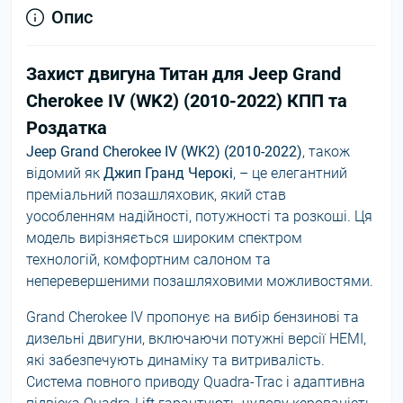
Опис
Захист двигуна Титан для Jeep Grand
Cherokee IV (WK2) (2010-2022) КПП та
Роздатка
Jeep Grand Cherokee IV (WK2) (2010-2022)
, також
відомий як
Джип Гранд Черокі
, – це елегантний
преміальний позашляховик, який став
уособленням надійності, потужності та розкоші. Ця
модель вирізняється широким спектром
технологій, комфортним салоном та
неперевершеними позашляховими можливостями.
Grand Cherokee IV пропонує на вибір бензинові та
дизельні двигуни, включаючи потужні версії HEMI,
які забезпечують динаміку та витривалість.
Система повного приводу Quadra-Trac і адаптивна