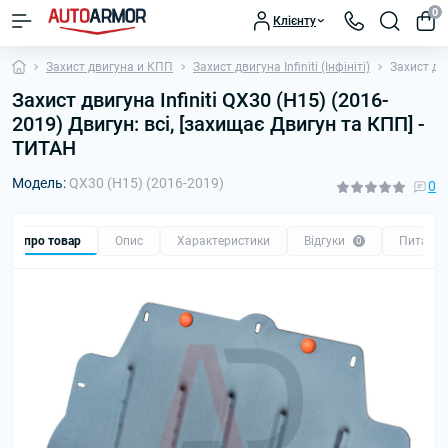
0
Клієнту
Захист двигуна и КПП
Захист двигуна Infiniti (Інфініті)
Захист дви
Захист двигуна Infiniti QX30 (H15) (2016-
2019) Двигун: всі, [захищає Двигун та КПП] -
ТИТАН
Модель:
QX30 (H15) (2016-2019)
0
Все про товар
Опис
Характеристики
Відгуки
Питанн
0