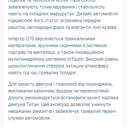
підвіска та технологія Active Trace Control
забезпечують точне керування і стабільність
навіть на складних маршрутах. Дизайн автомобіля
підкреслює його статус: агресивна передня
решітка, світлодіодні фари та елегантні лінії кузова.
Інтер’єр Q70 вирізняється преміальними
матеріалами, зручними сидіннями з системою
підігріву та вентиляції, а також інноваційною
мультимедійною системою InTouch. Високий рівень
шумопоглинання створює затишну атмосферу
навіть під час тривалих поїздок.
Для захисту двигуна і трансмісії від пошкоджень,
викликаних камінням, брудом чи нерівностями
дороги, рекомендується встановити захист картера
двигуна Титан. Цей аксесуар дозволяє уникнути
небажаних ремонтів і забезпечує тривалий термін
служби автомобіля.