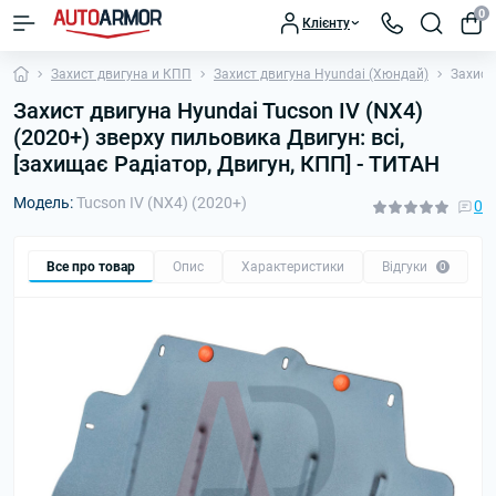
0
Клієнту
Захист двигуна и КПП
Захист двигуна Hyundai (Хюндай)
Захист
Захист двигуна Hyundai Tucson IV (NX4)
(2020+) зверху пильовика Двигун: всі,
[захищає Радіатор, Двигун, КПП] - ТИТАН
Модель:
Tucson IV (NX4) (2020+)
0
Все про товар
Опис
Характеристики
Відгуки
П
0