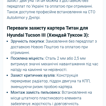
захист двигуна Титан можна з доставкою без
передплат по Україні та оплатою при отриманні.
Також доступне професійне встановлення на СТО
AutoArmor у Дніпрі.
Переваги захисту картера Титан для
Hyundai Tucson III (Хюндай Туксон 3):
Зручність покупки:
Замовлення без передплат з
доставкою Новою Поштою та оплатою при
отриманні.
Посилена міцність:
Сталь 2 мм або 2,5 мм
витримує значні механічні навантаження під час
наїзду на каміння чи нерівності.
Захист критичних вузлів:
Конструкція
перекриває радіатор, піддон двигуна та КПП,
зменшуючи ризик пробою картера.
Монтаж замість пильовика:
Встановлення на
місце штатного пластикового елемента
забезпечує жорсткість і довговічність.