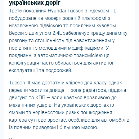
українських доріг
Третє покоління Hyundai Tucson з індексом TL
побудоване на модернізованій платформі з
незалежною підвіскою та посиленим кузовом.
Версія з двигуном 2.4L забезпечує кращу динаміку
розгону та стабільність під навантаженням у
порівнянні з молодшими модифікаціями. У
поєднанні з автоматичною трансмісією ця
конфігурація часто обирається для активної
експлуатації та подорожей.
Tucson III має достатній кліренс для класу, однак
передня частина днища — зона радіатора, піддона
двигуна та КПП — залишається вразливою до
механічних ударів. На українських дорогах із
ямами та нерівностями ризик пошкодження
картера суттєво зростає, особливо для автомобілів
із повним приводом і більшою масою.