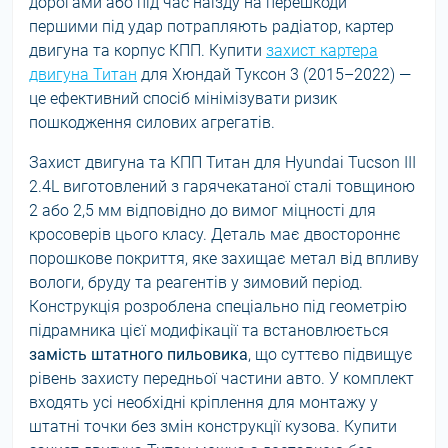
дорогами або під час наїзду на перешкоди
першими під удар потрапляють радіатор, картер
двигуна та корпус КПП. Купити
захист картера
двигуна Титан
для Хюндай Туксон 3 (2015–2022) —
це ефективний спосіб мінімізувати ризик
пошкодження силових агрегатів.
Захист двигуна та КПП Титан для Hyundai Tucson III
2.4L виготовлений з гарячекатаної сталі товщиною
2 або 2,5 мм відповідно до вимог міцності для
кросоверів цього класу. Деталь має двостороннє
порошкове покриття, яке захищає метал від впливу
вологи, бруду та реагентів у зимовий період.
Конструкція розроблена спеціально під геометрію
підрамника цієї модифікації та встановлюється
замість штатного пильовика
, що суттєво підвищує
рівень захисту передньої частини авто. У комплект
входять усі необхідні кріплення для монтажу у
штатні точки без змін конструкції кузова. Купити