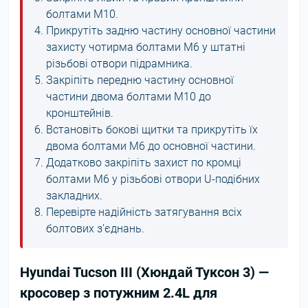
болтами М10.
Прикрутіть задню частину основної частини
захисту чотирма болтами М6 у штатні
різьбові отвори підрамника.
Закріпіть передню частину основної
частини двома болтами М10 до
кронштейнів.
Встановіть бокові щитки та прикрутіть їх
двома болтами М6 до основної частини.
Додатково закріпіть захист по кромці
болтами М6 у різьбові отвори U-подібних
закладних.
Перевірте надійність затягування всіх
болтових з’єднань.
Hyundai Tucson III (Хюндай Туксон 3) —
кросовер з потужним 2.4L для