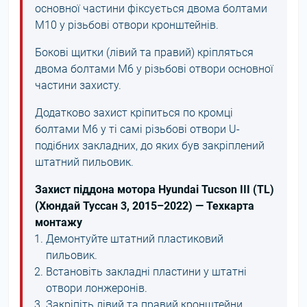
основної частини фіксується двома болтами
М10 у різьбові отвори кронштейнів.
Бокові щитки (лівий та правий) кріпляться
двома болтами М6 у різьбові отвори основної
частини захисту.
Додатково захист кріпиться по кромці
болтами М6 у ті самі різьбові отвори U-
подібних закладних, до яких був закріплений
штатний пильовик.
Захист піддона мотора Hyundai Tucson III (TL)
(Хюндай Туссан 3, 2015–2022) — Техкарта
монтажу
Демонтуйте штатний пластиковий
пильовик.
Встановіть закладні пластини у штатні
отвори лонжеронів.
Закріпіть лівий та правий кронштейни