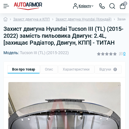
0
Клієнту
Захист двигуна и КПП
Захист двигуна Hyundai (Хюндай)
Захист 
Захист двигуна Hyundai Tucson III (TL) (2015-
2022) замість пильовика Двигун: 2.4L,
[захищає Радіатор, Двигун, КПП] - ТИТАН
Модель:
Tucson III (TL) (2015-2022)
0
Все про товар
Опис
Характеристики
Відгуки
П
0