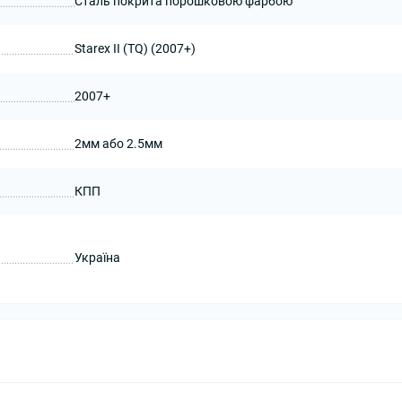
Сталь покрита порошковою фарбою
Starex II (TQ) (2007+)
2007+
2мм або 2.5мм
КПП
Україна