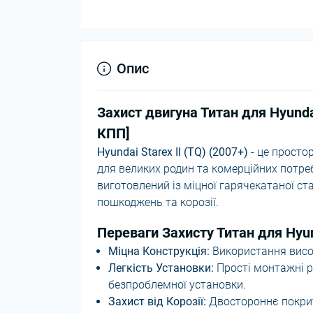
Опис
Захист двигуна Титан для Hyundai
КПП]
Hyundai Starex II (TQ) (2007+)
- це просто
для великих родин та комерційних потреб.
виготовлений із міцної гарячекатаної ст
пошкоджень та корозії.
Переваги Захисту Титан для Hyund
Міцна Конструкція:
Використання висок
Легкість Установки:
Прості монтажні р
безпроблемної установки.
Захист від Корозії:
Двостороннє покрит