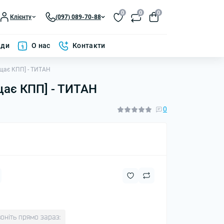
0
0
0
Клієнту
(097) 089-70-88
ади
О нас
Контакти
хищає КПП] - ТИТАН
ищає КПП] - ТИТАН
0
оніть прямо зараз: