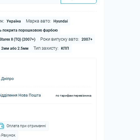
к:
Марка авто:
Україна
Hyundai
ь покрита порошковою фарбою
Роки випуску авто:
tarex II (TQ) (2007+)
2007+
Тип захисту:
2мм або 2.5мм
КПП
.Дніпро
відділення Нова Пошта
по тарифам перевізника
Оплата при отриманні
 Рахунок