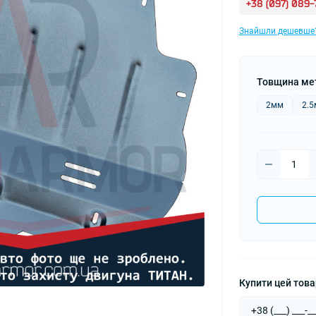
+38 (097) 089
Знайшли дешевше
Товщина ме
2мм
2.
Купити цей товар