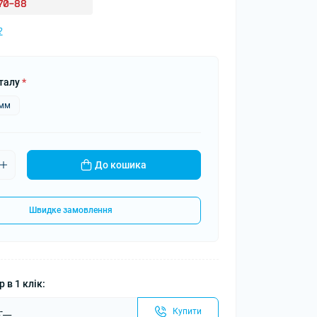
-70-88
?
талу
*
5мм
До кошика
Швидке замовлення
 в 1 клік:
Купити