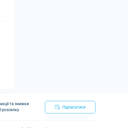
акції та знижки
Підписатися
l розсилку
utoArmor