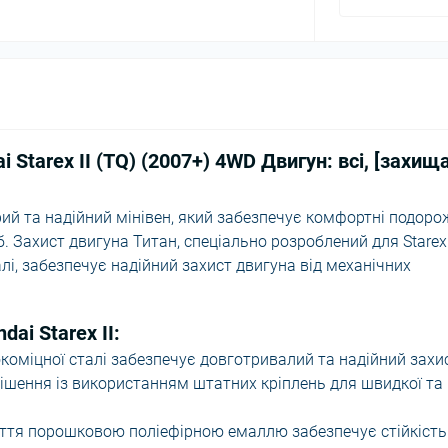
 Starex II (TQ) (2007+) 4WD Двигун: всі, [захищ
рий та надійний мінівен, який забезпечує комфортні подоро
 Захист двигуна Титан, спеціально розроблений для Starex I
алі, забезпечує надійний захист двигуна від механічних
ai Starex II:
оміцної сталі забезпечує довготривалий та надійний захис
ішення із використанням штатних кріплень для швидкої та
тя порошковою поліефірною емаллю забезпечує стійкість