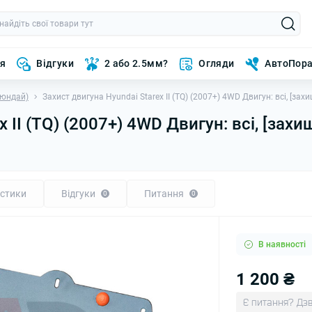
ня
Відгуки
2 або 2.5мм?
Огляди
АвтоПор
Хюндай)
Захист двигуна Hyundai Starex II (TQ) (2007+) 4WD Двигун: всі, [за
x II (TQ) (2007+) 4WD Двигун: всі, [зах
стики
Відгуки
Питання
0
0
В наявності
1 200 ₴
Є питання? Дзв