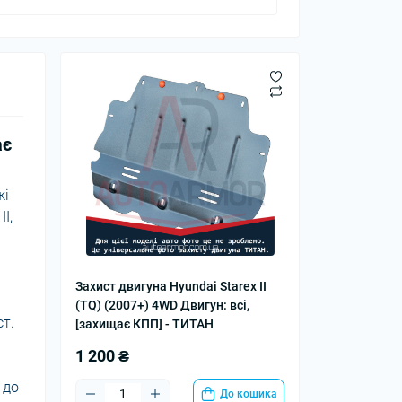
ає
жі
I,
Захист двигуна Hyundai Starex II
(TQ) (2007+) 4WD Двигун: всі,
т.
[захищає КПП] - ТИТАН
1 200 ₴
 до
До кошика